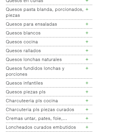
+
Quesos en cuñas
+
Quesos pasta blanda, porcionados,
Quesos cuñas nacionales
piezas
Quesos cuñas internacional
+
Quesos para ensaladas
Queso pasta blanda
Quesos cabra pasta blanda
+
Quesos blancos
Quesos ensaladas
Cremas queso untar
+
Quesos cocina
Quesos mozarellas
Queso fresco ultrafiltrado
+
Quesos rallados
Queso cocina
Queso fresco natural
+
Quesos lonchas naturales
Queso rallado
Tartas queso
+
Quesos fundidos lonchas y
Queso lonchas naturales nacional
Quark,queso batido...
porciones
Queso lonchas naturales
internacional
+
Quesos infantiles
Quesos fundidos lonchas
Queso alternativa vegetal
Queso fundido porciones
+
Quesos piezas pls
Queso infantiles todos
+
Charcuteeria pls cocina
Quesos piezas pls
+
Charcuteria pls piezas curados
Chacuteria pls cocina todos
Piezas barbacoa
+
Cremas untar, pates, foie,...
Chorizo sarta/chorizo vela piezas
Piezas
+
Loncheados curados embutidos
Cremas untar
salchichon,fuet,pages,longanizas.