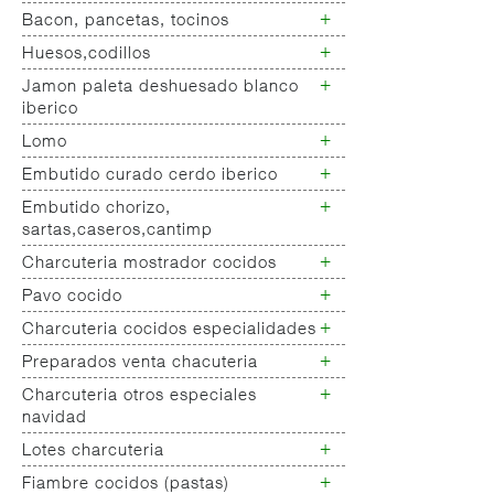
iberica
+
Bacon, pancetas, tocinos
Cremas,pates mostrador
Jamon con pata cerdo blanco
Sobrasada
+
Huesos,codillos
Bacon
Panceta
+
Jamon paleta deshuesado blanco
Huesos, codillos jamon
Tocino
iberico
+
Lomo
Jamon deshuesado ibérico
Jamon deshuesado cerdo blanco
+
Embutido curado cerdo iberico
Lomo cerdo ibérico
Lomo cerdo blanco
+
Embutido chorizo,
Chorizo/salchichon iberico
sartas,caseros,cantimp
+
Charcuteria mostrador cocidos
Chorizo cerdo blanco
Embutido
+
Pavo cocido
Jamon cocido- fiambre
salchichones,salamis,longanizas
Fiambres pollo
+
Charcuteria cocidos especialidades
Fiambres pavo
Embutido curado de pavo
+
Otros curados varios no
Preparados venta chacuteria
Charcuteria cocidos
clasificados
especialidades
+
Charcuteria otros especiales
Empanada peso charcuteria
navidad
+
Lotes charcuteria
Charcuteria
especialidades/navidad
+
Fiambre cocidos (pastas)
Lotes charcuteria