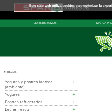
Este sitio web utiliza cookies para optimizar la expe
QUIENES SOMOS
MARCA PRO
FRESCOS
+
Yogures y postres lacteos
(ambiente)
+
Yogures
Yogures (ambiente)
+
Postres refrigerados
Yogures
Yogur bifidus
+
Leche fresca
Postres refrigerados