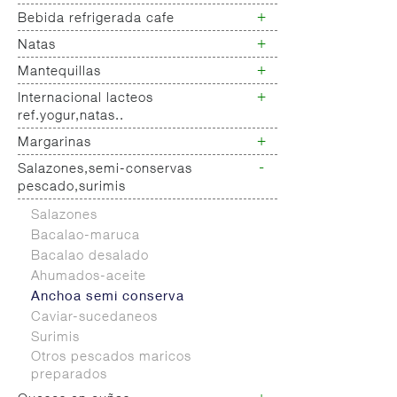
Yogur salud
+
Bebida refrigerada cafe
Leche fresca
+
Natas
Bebida refrigerada cafe
Bebidas refrigeradas choco y
+
Mantequillas
Natas
otras
+
Internacional lacteos
Mantequillas
ref.yogur,natas..
+
Margarinas
Internacional natas mantequillas
Internacional yogur,postre,otros
-
Salazones,semi-conservas
Margarinas
lacteos
pescado,surimis
Salazones
Bacalao-maruca
Bacalao desalado
Ahumados-aceite
Anchoa semi conserva
Caviar-sucedaneos
Surimis
Otros pescados maricos
preparados