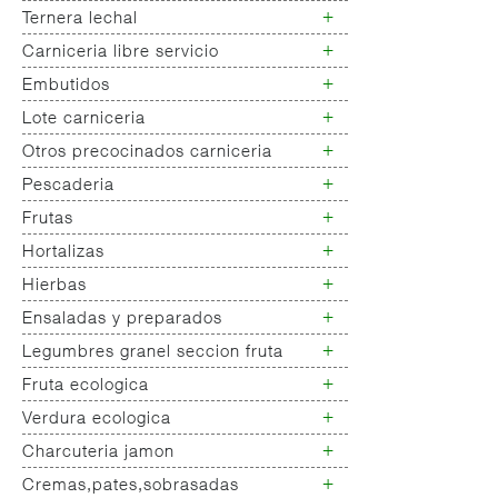
+
Ternera lechal
Vacuno mayor
+
Carniceria libre servicio
Ternera lechal
+
Embutidos
Pollo libre servicio
Pollo campo libre servicio
+
Lote carniceria
Embutidos
Pavo libre servicio
+
Otros precocinados carniceria
Lote carniceria
Conejo libre servicio
+
Pescaderia
Otros precocinados carniceria
Cerdo libre servicio
Vacuno libre servicio
+
Frutas
Pescado fresco pescadera
Cordero libre servicio
Marisco fresco pescaderia
+
Hortalizas
Fruta semilla
Otras carnes libre
Pescado congelado pescaderia
Fruta hueso
+
Hierbas
Hortalizas frutos
Embutido libre servicio
Marisco congelado pescaderia
Fruta pulpa
Hortalizas verduras
+
Otros elaborados libre
Ensaladas y preparados
Hierbas aromaticas
Salazones pescaderia
Fruta citricos
Hortalizas legumbres
Pescado libre servicio
+
Legumbres granel seccion fruta
Ensaladas
Fruta tropical
Hortalizas tuberculos
Fruta pasteurizada
+
Fruta ecologica
Legumbres granel seccion fruta
Hortalizas hongos
Hortalizas gramineas
+
Verdura ecologica
Fruta ecologica
Hortalizas precocinadas
+
Charcuteria jamon
Verdura ecologica
+
Cremas,pates,sobrasadas
Jamon con pata cerdo raza