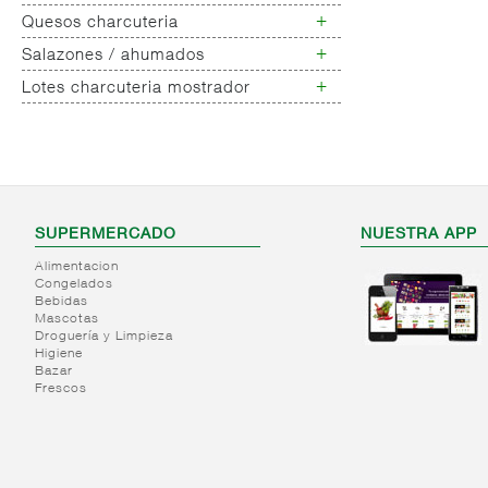
+
Quesos charcuteria
Chopped
Galantinas/ lunch
+
Salazones / ahumados
Queso fresco
Mortadelas
Queso rulo de cabra
+
Lotes charcuteria mostrador
Salazones varios
Queso barra vaca nacional,
Lotes charcuteria
importacion
Queso bola, nacional,
importacion
Queso gouda
Queso maasdam
SUPERMERCADO
NUESTRA APP
Queso importacion
Alimentacion
especialidades
Congelados
Quesos nacionales/regionales d.o
Bebidas
Mascotas
Queso nacional leche oveja
Droguería y Limpieza
Queso nacional leche cabra
Higiene
madurado
Bazar
Frescos
Queso nacional especialidades
Quesos nacionales castellanos
mezcla
Tarta de queso