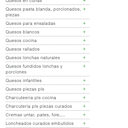
+
Quesos en cuñas
+
Quesos pasta blanda, porcionados,
Quesos cuñas nacionales
piezas
Quesos cuñas internacional
+
Quesos para ensaladas
Queso pasta blanda
Quesos cabra pasta blanda
+
Quesos blancos
Quesos ensaladas
Cremas queso untar
+
Quesos cocina
Quesos mozarellas
Queso fresco ultrafiltrado
+
Quesos rallados
Queso cocina
Queso fresco natural
+
Quesos lonchas naturales
Queso rallado
Tartas queso
+
Quesos fundidos lonchas y
Queso lonchas naturales nacional
Quark,queso batido...
porciones
Queso lonchas naturales
internacional
+
Quesos infantiles
Quesos fundidos lonchas
Queso alternativa vegetal
Queso fundido porciones
+
Quesos piezas pls
Queso infantiles todos
+
Charcuteeria pls cocina
Quesos piezas pls
+
Charcuteria pls piezas curados
Chacuteria pls cocina todos
Piezas barbacoa
+
Cremas untar, pates, foie,...
Chorizo sarta/chorizo vela piezas
Piezas
+
Loncheados curados embutidos
Cremas untar
salchichon,fuet,pages,longanizas.