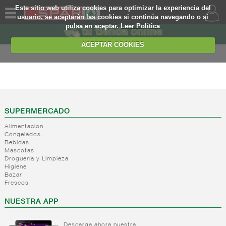
Este sitio web utiliza cookies para optimizar la experiencia del
usuario, se aceptarán las cookies si continúa navegando o si
pulsa en aceptar.
Leer Política
QUIENES
SOMOS
ACEPTAR COOKIES
MARCA
PROPIA
FRESCOS
OFERTAS
+
Yogures y
postres
WEB
SUPERMERCADO
lacteos
(ambiente)
Alimentacion
EJEMPLO
Congelados
+
Yogures
Yogures
Bebidas
(ambiente)
Mascotas
+
Postres
Yogures
Droguería y Limpieza
refrigerados
Yogur
Higiene
Bazar
bifidus
+
Leche
Postres
Frescos
Yogur
fresca
refrigerados
salud
NUESTRA APP
+
Bebida
Leche
refrigerada
fresca
cafe
Descarga ahora nuestra