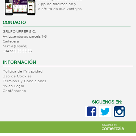
App de fidelización y
+
Natas
Bebida
disfruta de sus ventajas
refrigerada
+
Mantequillas
Natas
cafe
CONTACTO
+
Internacional
Mantequillas
Bebidas
GRUPO UPPER S.C.
lacteos
refrigeradas
Av. Luxemburgo parcela 1-6
ref.yogur,natas..
choco y
Cartagena
otras
Murcia (España)
+
Margarinas
Internacional
+34 555 55 55 55
natas
+
Salazones,semi-
Margarinas
mantequillas
INFORMACIÓN
conservas
Internacional
pescado,surimis
Política de Privacidad
yogur,postre,otros
Uso de Cookies
+
Quesos en
Salazones
lacteos
Terminos y Condiciones
cuñas
Bacalao-
Aviso Legal
Contáctanos
maruca
+
Quesos
Quesos
Bacalao
pasta
cuñas
SIGUENOS EN:
desalado
blanda,
nacionales
Ahumados-
porcionados,
Quesos
aceite
piezas
cuñas
Anchoa
internacional
+
Quesos
Queso
semi
para
pasta