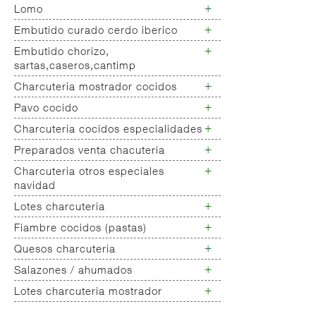
+
Lomo
Jamon deshuesado ibérico
Jamon deshuesado cerdo blanco
+
Embutido curado cerdo iberico
Lomo cerdo ibérico
Lomo cerdo blanco
+
Embutido chorizo,
Chorizo/salchichon iberico
sartas,caseros,cantimp
+
Charcuteria mostrador cocidos
Chorizo cerdo blanco
Embutido
+
Pavo cocido
Jamon cocido- fiambre
salchichones,salamis,longanizas
Fiambres pollo
+
Charcuteria cocidos especialidades
Fiambres pavo
Embutido curado de pavo
+
Otros curados varios no
Preparados venta chacuteria
Charcuteria cocidos
clasificados
especialidades
+
Charcuteria otros especiales
Empanada peso charcuteria
navidad
+
Lotes charcuteria
Charcuteria
especialidades/navidad
+
Fiambre cocidos (pastas)
Lotes charcuteria
+
Quesos charcuteria
Chopped
Galantinas/ lunch
+
Salazones / ahumados
Queso fresco
Mortadelas
Queso rulo de cabra
+
Lotes charcuteria mostrador
Salazones varios
Queso barra vaca nacional,
Lotes charcuteria