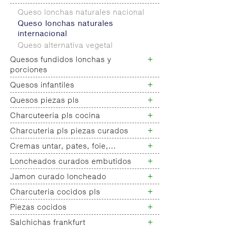
Tartas queso
Queso lonchas naturales nacional
Quark,queso batido...
Queso lonchas naturales
internacional
Queso alternativa vegetal
+
Quesos fundidos lonchas y
porciones
+
Quesos infantiles
Quesos fundidos lonchas
Queso fundido porciones
+
Quesos piezas pls
Queso infantiles todos
+
Charcuteeria pls cocina
Quesos piezas pls
+
Charcuteria pls piezas curados
Chacuteria pls cocina todos
Piezas barbacoa
+
Cremas untar, pates, foie,...
Chorizo sarta/chorizo vela piezas
Piezas
+
Loncheados curados embutidos
Cremas untar
salchichon,fuet,pages,longanizas.
Pates untar
+
Jamon curado loncheado
Loncheados curados cerdo
Piezas iberico
Pato,oca especialidades pato
blanco
+
Charcuteria cocidos pls
Lotes, box
Jamon loncheado cerdo blanco
untar
Loncheados curados pavo
Sobrasadas piezas
Jamon iberico loncheado
+
Piezas cocidos
Asados, paleta, lacon
Loncheados varios especiales
Jamon cocido lonchas
+
Salchichas frankfurt
Loncheados ibericos embutido
Jamon cocido/fiambres york