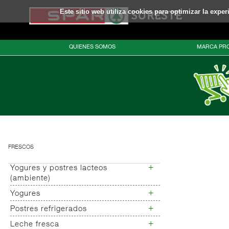
Este sitio web utiliza cookies para optimizar la expe
QUIENES SOMOS
MARCA PRO
FRESCOS
+
Yogures y postres lacteos
(ambiente)
+
Yogures
Yogures (ambiente)
+
Postres refrigerados
Yogures
Yogur bifidus
+
Leche fresca
Postres refrigerados