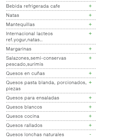
Yogur salud
+
Bebida refrigerada cafe
Leche fresca
+
Natas
Bebida refrigerada cafe
Bebidas refrigeradas choco y
+
Mantequillas
Natas
otras
+
Internacional lacteos
Mantequillas
ref.yogur,natas..
+
Margarinas
Internacional natas mantequillas
Internacional yogur,postre,otros
+
Salazones,semi-conservas
Margarinas
lacteos
pescado,surimis
+
Quesos en cuñas
Salazones
Bacalao-maruca
+
Quesos pasta blanda, porcionados,
Quesos cuñas nacionales
Bacalao desalado
piezas
Quesos cuñas internacional
Ahumados-aceite
+
Quesos para ensaladas
Queso pasta blanda
Anchoa semi conserva
Quesos cabra pasta blanda
+
Quesos blancos
Quesos ensaladas
Caviar-sucedaneos
Cremas queso untar
+
Quesos cocina
Surimis
Quesos mozarellas
Otros pescados maricos
Queso fresco ultrafiltrado
+
Quesos rallados
Queso cocina
preparados
Queso fresco natural
-
Quesos lonchas naturales
Queso rallado