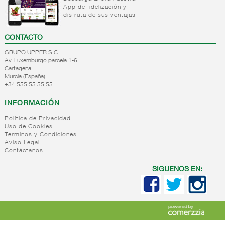
App de fidelización y
+
Natas
Bebida
disfruta de sus ventajas
refrigerada
+
Mantequillas
Natas
cafe
CONTACTO
+
Internacional
Mantequillas
Bebidas
GRUPO UPPER S.C.
lacteos
refrigeradas
Av. Luxemburgo parcela 1-6
ref.yogur,natas..
choco y
Cartagena
otras
Murcia (España)
+
Margarinas
Internacional
+34 555 55 55 55
natas
+
Salazones,semi-
Margarinas
mantequillas
INFORMACIÓN
conservas
Internacional
pescado,surimis
Política de Privacidad
yogur,postre,otros
Uso de Cookies
+
Quesos en
Salazones
lacteos
Terminos y Condiciones
cuñas
Bacalao-
Aviso Legal
Contáctanos
maruca
+
Quesos
Quesos
Bacalao
pasta
cuñas
SIGUENOS EN:
desalado
blanda,
nacionales
Ahumados-
porcionados,
Quesos
aceite
piezas
cuñas
Anchoa
internacional
+
Quesos
Queso
semi
para
pasta