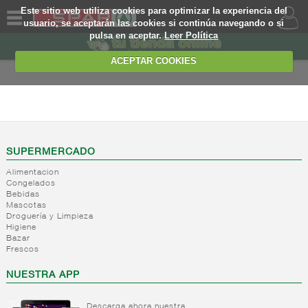
Este sitio web utiliza cookies para optimizar la experiencia del
usuario, se aceptarán las cookies si continúa navegando o si
pulsa en aceptar.
Leer Política
QUIENES
SOMOS
ACEPTAR COOKIES
MARCA
PROPIA
FRESCOS
OFERTAS
+
Yogures y
postres
WEB
SUPERMERCADO
lacteos
(ambiente)
Alimentacion
EJEMPLO
Congelados
+
Yogures
Yogures
Bebidas
(ambiente)
Mascotas
+
Postres
Yogures
Droguería y Limpieza
refrigerados
Yogur
Higiene
Bazar
bifidus
+
Leche
Postres
Frescos
Yogur
fresca
refrigerados
salud
NUESTRA APP
+
Bebida
Leche
refrigerada
fresca
cafe
Descarga ahora nuestra