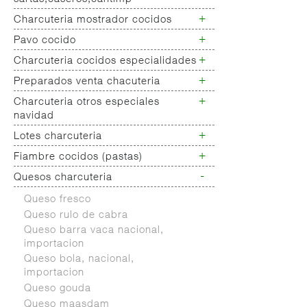
+
Charcuteria mostrador cocidos
Chorizo cerdo blanco
Embutido
+
Pavo cocido
Jamon cocido- fiambre
salchichones,salamis,longanizas
Fiambres pollo
+
Charcuteria cocidos especialidades
Fiambres pavo
Embutido curado de pavo
+
Otros curados varios no
Preparados venta chacuteria
Charcuteria cocidos
clasificados
especialidades
+
Charcuteria otros especiales
Empanada peso charcuteria
navidad
+
Lotes charcuteria
Charcuteria
especialidades/navidad
+
Fiambre cocidos (pastas)
Lotes charcuteria
-
Quesos charcuteria
Chopped
Galantinas/ lunch
Queso fresco
Mortadelas
Queso rulo de cabra
Queso barra vaca nacional,
importacion
Queso bola, nacional,
importacion
Queso gouda
Queso maasdam