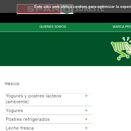
Este sitio web utiliza cookies para optimizar la expe
QUIENES SOMOS
MARCA PRO
FRESCOS
+
Yogures y postres lacteos
(ambiente)
+
Yogures
Yogures (ambiente)
+
Postres refrigerados
Yogures
Yogur bifidus
+
Leche fresca
Postres refrigerados