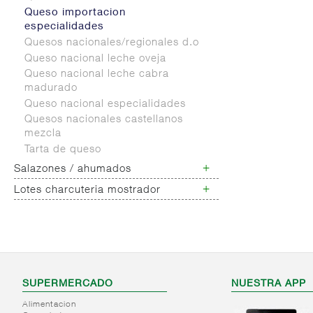
Queso importacion
especialidades
Quesos nacionales/regionales d.o
Queso nacional leche oveja
Queso nacional leche cabra
madurado
Queso nacional especialidades
Quesos nacionales castellanos
mezcla
Tarta de queso
+
Salazones / ahumados
+
Lotes charcuteria mostrador
Salazones varios
Lotes charcuteria
SUPERMERCADO
NUESTRA APP
Alimentacion