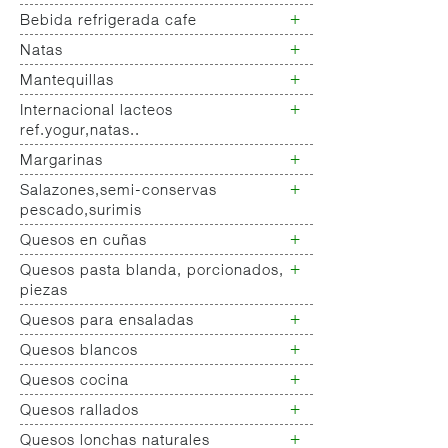
Yogur salud
+
Bebida refrigerada cafe
Leche fresca
+
Natas
Bebida refrigerada cafe
Bebidas refrigeradas choco y
+
Mantequillas
Natas
otras
+
Internacional lacteos
Mantequillas
ref.yogur,natas..
+
Margarinas
Internacional natas mantequillas
Internacional yogur,postre,otros
+
Salazones,semi-conservas
Margarinas
lacteos
pescado,surimis
+
Quesos en cuñas
Salazones
Bacalao-maruca
+
Quesos pasta blanda, porcionados,
Quesos cuñas nacionales
Bacalao desalado
piezas
Quesos cuñas internacional
Ahumados-aceite
+
Quesos para ensaladas
Queso pasta blanda
Anchoa semi conserva
Quesos cabra pasta blanda
+
Quesos blancos
Quesos ensaladas
Caviar-sucedaneos
Cremas queso untar
+
Quesos cocina
Surimis
Quesos mozarellas
Otros pescados maricos
Queso fresco ultrafiltrado
+
Quesos rallados
Queso cocina
preparados
Queso fresco natural
+
Quesos lonchas naturales
Queso rallado