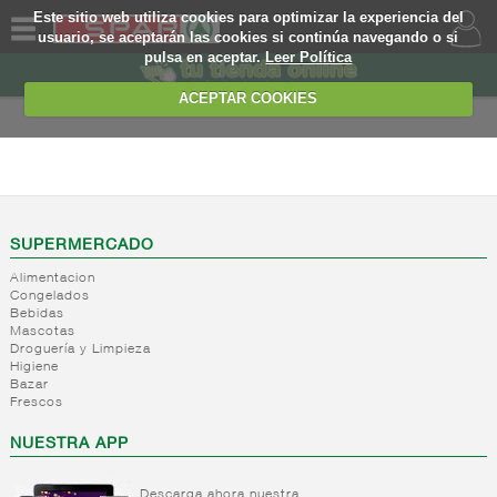
Este sitio web utiliza cookies para optimizar la experiencia del
usuario, se aceptarán las cookies si continúa navegando o si
pulsa en aceptar.
Leer Política
QUIENES
SOMOS
ACEPTAR COOKIES
MARCA
PROPIA
FRESCOS
OFERTAS
+
Yogures y
postres
WEB
SUPERMERCADO
lacteos
(ambiente)
Alimentacion
EJEMPLO
Congelados
+
Yogures
Yogures
Bebidas
(ambiente)
Mascotas
-
Postres
Yogures
Droguería y Limpieza
refrigerados
Yogur
Higiene
Bazar
bifidus
Postres
Frescos
Yogur
refrigerados
salud
NUESTRA APP
+
Leche
fresca
Descarga ahora nuestra