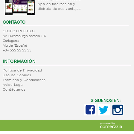
+
Bebida
Leche
App de fidelización y
refrigerada
fresca
disfruta de sus ventajas
cafe
+
CONTACTO
Natas
Bebida
refrigerada
+
GRUPO UPPER S.C.
Mantequillas
Natas
cafe
Av. Luxemburgo parcela 1-6
+
Internacional
Cartagena
Mantequillas
Bebidas
Murcia (España)
lacteos
refrigeradas
+34 555 55 55 55
ref.yogur,natas..
choco y
otras
+
Margarinas
INFORMACIÓN
Internacional
natas
+
Salazones,semi-
Política de Privacidad
Margarinas
mantequillas
Uso de Cookies
conservas
Terminos y Condiciones
Internacional
pescado,surimis
Aviso Legal
yogur,postre,otros
Contáctanos
+
Quesos en
Salazones
lacteos
cuñas
Bacalao-
SIGUENOS EN:
maruca
+
Quesos
Quesos
Bacalao
pasta
cuñas
desalado
blanda,
nacionales
Ahumados-
porcionados,
Quesos
aceite
piezas
cuñas