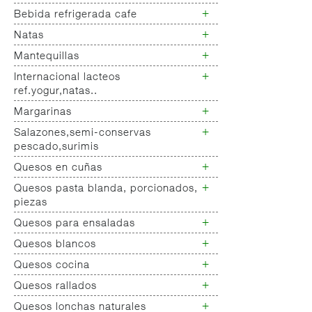
Yogur salud
+
Bebida refrigerada cafe
Leche fresca
+
Natas
Bebida refrigerada cafe
Bebidas refrigeradas choco y
+
Mantequillas
Natas
otras
+
Internacional lacteos
Mantequillas
ref.yogur,natas..
+
Margarinas
Internacional natas mantequillas
Internacional yogur,postre,otros
+
Salazones,semi-conservas
Margarinas
lacteos
pescado,surimis
+
Quesos en cuñas
Salazones
Bacalao-maruca
+
Quesos pasta blanda, porcionados,
Quesos cuñas nacionales
Bacalao desalado
piezas
Quesos cuñas internacional
Ahumados-aceite
+
Quesos para ensaladas
Queso pasta blanda
Anchoa semi conserva
Quesos cabra pasta blanda
+
Quesos blancos
Quesos ensaladas
Caviar-sucedaneos
Cremas queso untar
+
Quesos cocina
Surimis
Quesos mozarellas
Otros pescados maricos
Queso fresco ultrafiltrado
+
Quesos rallados
Queso cocina
preparados
Queso fresco natural
+
Quesos lonchas naturales
Queso rallado