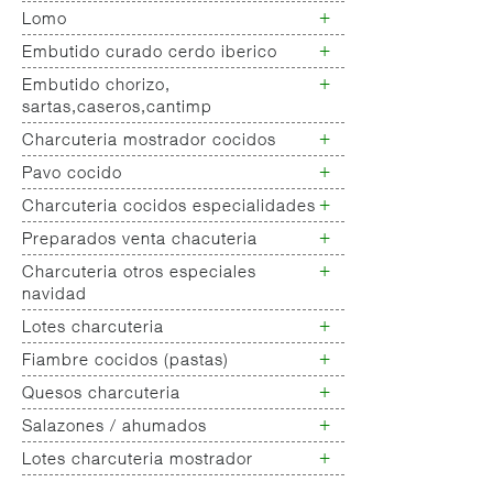
+
Lomo
Jamon deshuesado ibérico
Jamon deshuesado cerdo blanco
+
Embutido curado cerdo iberico
Lomo cerdo ibérico
Lomo cerdo blanco
+
Embutido chorizo,
Chorizo/salchichon iberico
sartas,caseros,cantimp
+
Charcuteria mostrador cocidos
Chorizo cerdo blanco
Embutido
+
Pavo cocido
Jamon cocido- fiambre
salchichones,salamis,longanizas
Fiambres pollo
+
Charcuteria cocidos especialidades
Fiambres pavo
Embutido curado de pavo
+
Otros curados varios no
Preparados venta chacuteria
Charcuteria cocidos
clasificados
especialidades
+
Charcuteria otros especiales
Empanada peso charcuteria
navidad
+
Lotes charcuteria
Charcuteria
especialidades/navidad
+
Fiambre cocidos (pastas)
Lotes charcuteria
+
Quesos charcuteria
Chopped
Galantinas/ lunch
+
Salazones / ahumados
Queso fresco
Mortadelas
Queso rulo de cabra
+
Lotes charcuteria mostrador
Salazones varios
Queso barra vaca nacional,