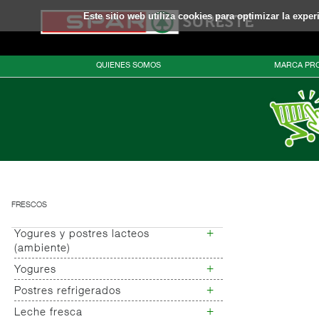
Este sitio web utiliza cookies para optimizar la expe
QUIENES SOMOS
MARCA PRO
FRESCOS
+
Yogures y postres lacteos
(ambiente)
+
Yogures
Yogures (ambiente)
+
Postres refrigerados
Yogures
Yogur bifidus
+
Leche fresca
Postres refrigerados