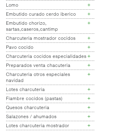
+
Lomo
Jamon deshuesado ibérico
Jamon deshuesado cerdo blanco
+
Embutido curado cerdo iberico
Lomo cerdo ibérico
Lomo cerdo blanco
+
Embutido chorizo,
Chorizo/salchichon iberico
sartas,caseros,cantimp
+
Charcuteria mostrador cocidos
Chorizo cerdo blanco
Embutido
+
Pavo cocido
Jamon cocido- fiambre
salchichones,salamis,longanizas
Fiambres pollo
+
Charcuteria cocidos especialidades
Fiambres pavo
Embutido curado de pavo
+
Otros curados varios no
Preparados venta chacuteria
Charcuteria cocidos
clasificados
especialidades
+
Charcuteria otros especiales
Empanada peso charcuteria
navidad
+
Lotes charcuteria
Charcuteria
especialidades/navidad
+
Fiambre cocidos (pastas)
Lotes charcuteria
+
Quesos charcuteria
Chopped
Galantinas/ lunch
+
Salazones / ahumados
Queso fresco
Mortadelas
Queso rulo de cabra
+
Lotes charcuteria mostrador
Salazones varios
Queso barra vaca nacional,