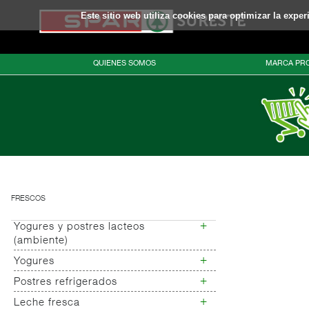
Este sitio web utiliza cookies para optimizar la expe
QUIENES SOMOS
MARCA PRO
FRESCOS
+
Yogures y postres lacteos
(ambiente)
+
Yogures
Yogures (ambiente)
+
Postres refrigerados
Yogures
Yogur bifidus
+
Leche fresca
Postres refrigerados