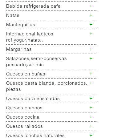
Yogur salud
+
Bebida refrigerada cafe
Leche fresca
+
Natas
Bebida refrigerada cafe
Bebidas refrigeradas choco y
+
Mantequillas
Natas
otras
+
Internacional lacteos
Mantequillas
ref.yogur,natas..
+
Margarinas
Internacional natas mantequillas
Internacional yogur,postre,otros
+
Salazones,semi-conservas
Margarinas
lacteos
pescado,surimis
+
Quesos en cuñas
Salazones
Bacalao-maruca
+
Quesos pasta blanda, porcionados,
Quesos cuñas nacionales
Bacalao desalado
piezas
Quesos cuñas internacional
Ahumados-aceite
+
Quesos para ensaladas
Queso pasta blanda
Anchoa semi conserva
Quesos cabra pasta blanda
+
Quesos blancos
Quesos ensaladas
Caviar-sucedaneos
Cremas queso untar
+
Quesos cocina
Surimis
Quesos mozarellas
Otros pescados maricos
Queso fresco ultrafiltrado
+
Quesos rallados
Queso cocina
preparados
Queso fresco natural
+
Quesos lonchas naturales
Queso rallado