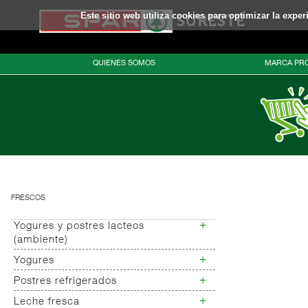
Este sitio web utiliza cookies para optimizar la expe
QUIENES SOMOS
MARCA PRO
FRESCOS
+
Yogures y postres lacteos
(ambiente)
+
Yogures
Yogures (ambiente)
+
Postres refrigerados
Yogures
Yogur bifidus
+
Leche fresca
Postres refrigerados