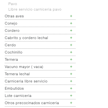
especialidades cerdo
Pavo
Salchichas tipo winer
Fiambres lonchas pastas finas
Libre servicio carniceria pavo
Salchichas tipo jumbo gruesas
Productos pls vegetarianos
Salchichas alemanas
+
Otras aves
+
Conejo
Otras aves
+
Cordero
Conejo
+
Cabrito y cordero lechal
Cordero
+
Cerdo
Cabrito y cordero lechal
+
Cochinillo
Cerdo
Libre servicio carniceria cerdo
+
Ternera
Cochinillo
+
Vacuno mayor ( vaca)
Ternera
+
Ternera lechal
Vacuno mayor
+
Carniceria libre servicio
Ternera lechal
+
Embutidos
Pollo libre servicio
Pollo campo libre servicio
+
Lote carniceria
Embutidos
Pavo libre servicio
+
Otros precocinados carniceria
Lote carniceria
Conejo libre servicio