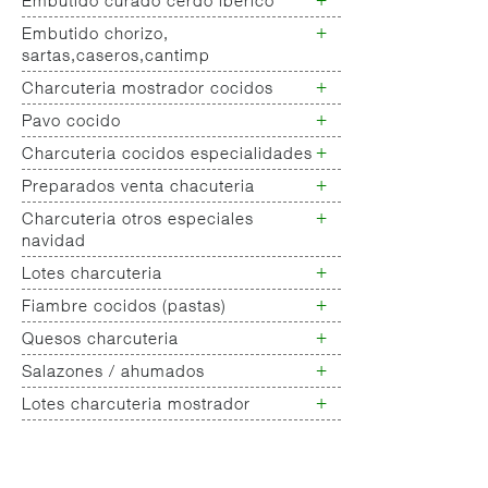
+
Embutido curado cerdo iberico
Lomo cerdo ibérico
Lomo cerdo blanco
+
Embutido chorizo,
Chorizo/salchichon iberico
sartas,caseros,cantimp
+
Charcuteria mostrador cocidos
Chorizo cerdo blanco
Embutido
+
Pavo cocido
Jamon cocido- fiambre
salchichones,salamis,longanizas
Fiambres pollo
+
Charcuteria cocidos especialidades
Fiambres pavo
Embutido curado de pavo
+
Otros curados varios no
Preparados venta chacuteria
Charcuteria cocidos
clasificados
especialidades
+
Charcuteria otros especiales
Empanada peso charcuteria
navidad
+
Lotes charcuteria
Charcuteria
especialidades/navidad
+
Fiambre cocidos (pastas)
Lotes charcuteria
+
Quesos charcuteria
Chopped
Galantinas/ lunch
+
Salazones / ahumados
Queso fresco
Mortadelas
Queso rulo de cabra
+
Lotes charcuteria mostrador
Salazones varios
Queso barra vaca nacional,
Lotes charcuteria
importacion
Queso bola, nacional,