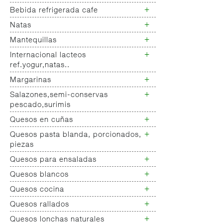
Yogur salud
+
Bebida refrigerada cafe
Leche fresca
+
Natas
Bebida refrigerada cafe
Bebidas refrigeradas choco y
+
Mantequillas
Natas
otras
+
Internacional lacteos
Mantequillas
ref.yogur,natas..
+
Margarinas
Internacional natas mantequillas
Internacional yogur,postre,otros
+
Salazones,semi-conservas
Margarinas
lacteos
pescado,surimis
+
Quesos en cuñas
Salazones
Bacalao-maruca
+
Quesos pasta blanda, porcionados,
Quesos cuñas nacionales
Bacalao desalado
piezas
Quesos cuñas internacional
Ahumados-aceite
+
Quesos para ensaladas
Queso pasta blanda
Anchoa semi conserva
Quesos cabra pasta blanda
+
Quesos blancos
Quesos ensaladas
Caviar-sucedaneos
Cremas queso untar
+
Quesos cocina
Surimis
Quesos mozarellas
Otros pescados maricos
Queso fresco ultrafiltrado
+
Quesos rallados
Queso cocina
preparados
Queso fresco natural
+
Quesos lonchas naturales
Queso rallado