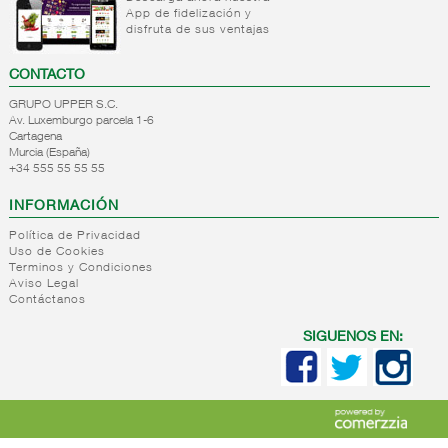
App de fidelización y
+
Natas
Bebida
disfruta de sus ventajas
refrigerada
+
Mantequillas
Natas
cafe
CONTACTO
+
Internacional
Mantequillas
Bebidas
GRUPO UPPER S.C.
lacteos
refrigeradas
Av. Luxemburgo parcela 1-6
ref.yogur,natas..
choco y
Cartagena
otras
Murcia (España)
+
Margarinas
Internacional
+34 555 55 55 55
natas
+
Salazones,semi-
Margarinas
mantequillas
INFORMACIÓN
conservas
Internacional
pescado,surimis
Política de Privacidad
yogur,postre,otros
Uso de Cookies
+
Quesos en
Salazones
lacteos
Terminos y Condiciones
cuñas
Bacalao-
Aviso Legal
Contáctanos
maruca
+
Quesos
Quesos
Bacalao
pasta
cuñas
SIGUENOS EN:
desalado
blanda,
nacionales
Ahumados-
porcionados,
Quesos
aceite
piezas
cuñas
Anchoa
internacional
+
Quesos
Queso
semi
para
pasta