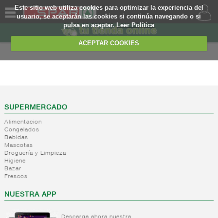
Este sitio web utiliza cookies para optimizar la experiencia del
usuario, se aceptarán las cookies si continúa navegando o si
pulsa en aceptar.
Leer Política
QUIENES
SOMOS
ACEPTAR COOKIES
MARCA
PROPIA
FRESCOS
OFERTAS
+
Yogures y
postres
WEB
SUPERMERCADO
lacteos
(ambiente)
Alimentacion
EJEMPLO
Congelados
+
Yogures
Yogures
Bebidas
(ambiente)
Mascotas
+
Postres
Yogures
Droguería y Limpieza
refrigerados
Yogur
Higiene
Bazar
bifidus
+
Leche
Postres
Frescos
Yogur
fresca
refrigerados
salud
NUESTRA APP
+
Bebida
Leche
refrigerada
fresca
cafe
Descarga ahora nuestra