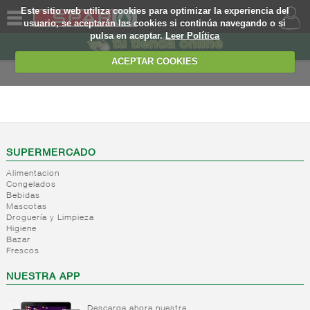
Este sitio web utiliza cookies para optimizar la experiencia del
usuario, se aceptarán las cookies si continúa navegando o si
pulsa en aceptar.
Leer Política
QUIENES
SOMOS
ACEPTAR COOKIES
MARCA
PROPIA
FRESCOS
OFERTAS
+
Yogures y
postres
WEB
SUPERMERCADO
lacteos
(ambiente)
Alimentacion
EJEMPLO
Congelados
+
Yogures
Yogures
Bebidas
(ambiente)
Mascotas
+
Postres
Yogures
Droguería y Limpieza
refrigerados
Yogur
Higiene
Bazar
bifidus
+
Leche
Postres
Frescos
Yogur
fresca
refrigerados
salud
NUESTRA APP
+
Bebida
Leche
refrigerada
fresca
cafe
Descarga ahora nuestra