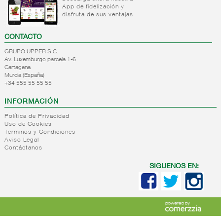
App de fidelización y
+
Natas
Bebida
disfruta de sus ventajas
refrigerada
+
Mantequillas
Natas
cafe
CONTACTO
+
Internacional
Mantequillas
Bebidas
GRUPO UPPER S.C.
lacteos
refrigeradas
Av. Luxemburgo parcela 1-6
ref.yogur,natas..
choco y
Cartagena
otras
Murcia (España)
+
Margarinas
Internacional
+34 555 55 55 55
natas
+
Salazones,semi-
Margarinas
mantequillas
INFORMACIÓN
conservas
Internacional
pescado,surimis
Política de Privacidad
yogur,postre,otros
Uso de Cookies
+
Quesos en
Salazones
lacteos
Terminos y Condiciones
cuñas
Bacalao-
Aviso Legal
Contáctanos
maruca
+
Quesos
Quesos
Bacalao
pasta
cuñas
SIGUENOS EN:
desalado
blanda,
nacionales
Ahumados-
porcionados,
Quesos
aceite
piezas
cuñas
Anchoa
internacional
+
Quesos
Queso
semi
para
pasta