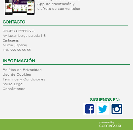
+
Bebida
App de fidelización y
refrigerada
disfruta de sus ventajas
cafe
+
CONTACTO
Natas
Bebida
refrigerada
+
GRUPO UPPER S.C.
Mantequillas
Natas
cafe
Av. Luxemburgo parcela 1-6
+
Internacional
Cartagena
Mantequillas
Bebidas
Murcia (España)
lacteos
refrigeradas
+34 555 55 55 55
ref.yogur,natas..
choco y
otras
+
Margarinas
INFORMACIÓN
Internacional
natas
+
Salazones,semi-
Política de Privacidad
Margarinas
mantequillas
Uso de Cookies
conservas
Terminos y Condiciones
Internacional
pescado,surimis
Aviso Legal
yogur,postre,otros
Contáctanos
+
Quesos en
Salazones
lacteos
cuñas
Bacalao-
SIGUENOS EN:
maruca
+
Quesos
Quesos
Bacalao
pasta
cuñas
desalado
blanda,
nacionales
Ahumados-
porcionados,
Quesos
aceite
piezas
cuñas