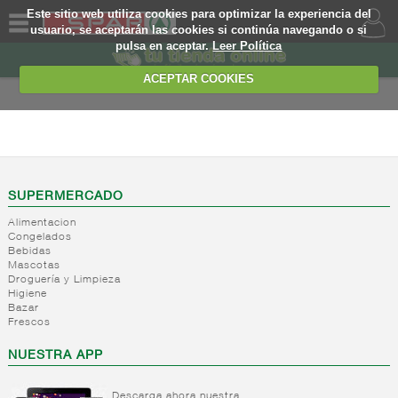
Este sitio web utiliza cookies para optimizar la experiencia del
usuario, se aceptarán las cookies si continúa navegando o si
pulsa en aceptar.
Leer Política
QUIENES
SOMOS
ACEPTAR COOKIES
MARCA
PROPIA
FRESCOS
OFERTAS
+
Yogures y
postres
WEB
SUPERMERCADO
lacteos
(ambiente)
Alimentacion
EJEMPLO
Congelados
+
Yogures
Yogures
Bebidas
(ambiente)
Mascotas
+
Postres
Yogures
Droguería y Limpieza
refrigerados
Yogur
Higiene
Bazar
bifidus
-
Leche
Postres
Frescos
Yogur
fresca
refrigerados
salud
NUESTRA APP
Leche
fresca
Descarga ahora nuestra