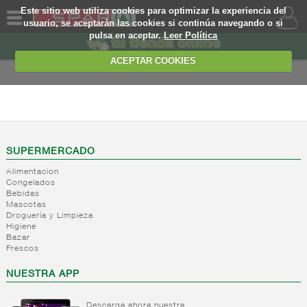
Este sitio web utiliza cookies para optimizar la experiencia del
usuario, se aceptarán las cookies si continúa navegando o si
pulsa en aceptar.
Leer Política
QUIENES
SOMOS
ACEPTAR COOKIES
MARCA
PROPIA
FRESCOS
OFERTAS
+
Yogures y
postres
WEB
SUPERMERCADO
lacteos
(ambiente)
Alimentacion
EJEMPLO
Congelados
+
Yogures
Yogures
Bebidas
(ambiente)
Mascotas
+
Postres
Yogures
Droguería y Limpieza
refrigerados
Yogur
Higiene
Bazar
bifidus
+
Leche
Postres
Frescos
Yogur
fresca
refrigerados
salud
NUESTRA APP
+
Bebida
Leche
refrigerada
fresca
cafe
Descarga ahora nuestra