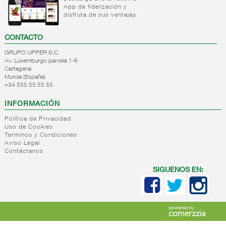
App de fidelización y
+
Natas
Bebida
disfruta de sus ventajas
refrigerada
+
Mantequillas
Natas
cafe
CONTACTO
-
Internacional
Mantequillas
Bebidas
GRUPO UPPER S.C.
lacteos
refrigeradas
Av. Luxemburgo parcela 1-6
ref.yogur,natas..
choco y
Cartagena
otras
Murcia (España)
Internacional
+34 555 55 55 55
natas
mantequillas
INFORMACIÓN
Internacional
Política de Privacidad
yogur,postre,otros
Uso de Cookies
lacteos
Terminos y Condiciones
Aviso Legal
+
Margarinas
Contáctanos
+
Salazones,semi-
Margarinas
SIGUENOS EN:
conservas
pescado,surimis
+
Quesos en
Salazones
cuñas
Bacalao-
maruca
+
Quesos
Quesos