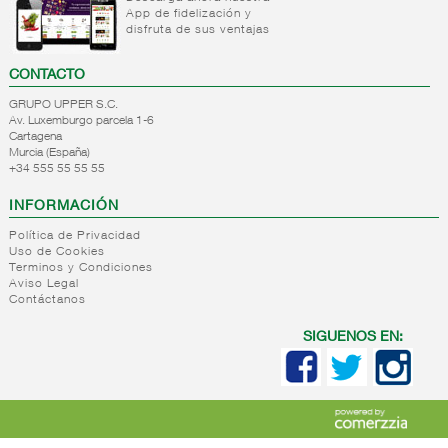
App de fidelización y
+
Natas
Bebida
disfruta de sus ventajas
refrigerada
+
Mantequillas
Natas
cafe
CONTACTO
+
Internacional
Mantequillas
Bebidas
GRUPO UPPER S.C.
lacteos
refrigeradas
Av. Luxemburgo parcela 1-6
ref.yogur,natas..
choco y
Cartagena
otras
Murcia (España)
+
Margarinas
Internacional
+34 555 55 55 55
natas
+
Salazones,semi-
Margarinas
mantequillas
INFORMACIÓN
conservas
Internacional
pescado,surimis
Política de Privacidad
yogur,postre,otros
Uso de Cookies
+
Quesos en
Salazones
lacteos
Terminos y Condiciones
cuñas
Bacalao-
Aviso Legal
Contáctanos
maruca
+
Quesos
Quesos
Bacalao
pasta
cuñas
SIGUENOS EN:
desalado
blanda,
nacionales
Ahumados-
porcionados,
Quesos
aceite
piezas
cuñas
Anchoa
internacional
+
Quesos
Queso
semi
para
pasta