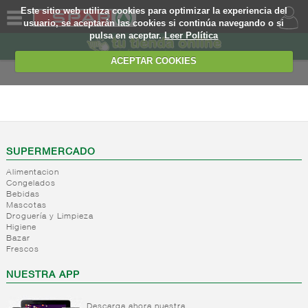
Este sitio web utiliza cookies para optimizar la experiencia del
usuario, se aceptarán las cookies si continúa navegando o si
pulsa en aceptar.
Leer Política
QUIENES
SOMOS
ACEPTAR COOKIES
MARCA
PROPIA
FRESCOS
OFERTAS
+
Yogures y
postres
WEB
SUPERMERCADO
lacteos
(ambiente)
Alimentacion
EJEMPLO
Congelados
+
Yogures
Yogures
Bebidas
(ambiente)
Mascotas
+
Postres
Yogures
Droguería y Limpieza
refrigerados
Yogur
Higiene
Bazar
bifidus
+
Leche
Postres
Frescos
Yogur
fresca
refrigerados
salud
NUESTRA APP
+
Bebida
Leche
refrigerada
fresca
cafe
Descarga ahora nuestra