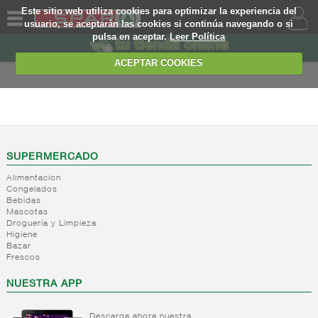
Este sitio web utiliza cookies para optimizar la experiencia del
usuario, se aceptarán las cookies si continúa navegando o si
pulsa en aceptar.
Leer Política
QUIENES
SOMOS
ACEPTAR COOKIES
MARCA
PROPIA
FRESCOS
OFERTAS
+
Yogures y
postres
WEB
SUPERMERCADO
lacteos
(ambiente)
Alimentacion
EJEMPLO
Congelados
+
Yogures
Yogures
Bebidas
(ambiente)
Mascotas
+
Postres
Yogures
Droguería y Limpieza
refrigerados
Yogur
Higiene
Bazar
bifidus
+
Leche
Postres
Frescos
Yogur
fresca
refrigerados
salud
NUESTRA APP
+
Bebida
Leche
refrigerada
fresca
cafe
Descarga ahora nuestra