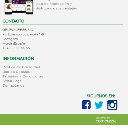
App de fidelización y
+
Natas
Bebida
disfruta de sus ventajas
refrigerada
+
Mantequillas
Natas
cafe
CONTACTO
+
Internacional
Mantequillas
Bebidas
GRUPO UPPER S.C.
lacteos
refrigeradas
Av. Luxemburgo parcela 1-6
ref.yogur,natas..
choco y
Cartagena
otras
Murcia (España)
+
Margarinas
Internacional
+34 555 55 55 55
natas
+
Salazones,semi-
Margarinas
mantequillas
INFORMACIÓN
conservas
Internacional
pescado,surimis
Política de Privacidad
yogur,postre,otros
Uso de Cookies
+
Quesos en
Salazones
lacteos
Terminos y Condiciones
cuñas
Bacalao-
Aviso Legal
Contáctanos
maruca
+
Quesos
Quesos
Bacalao
pasta
cuñas
SIGUENOS EN:
desalado
blanda,
nacionales
Ahumados-
porcionados,
Quesos
aceite
piezas
cuñas
Anchoa
internacional
+
Quesos
Queso
semi
para
pasta