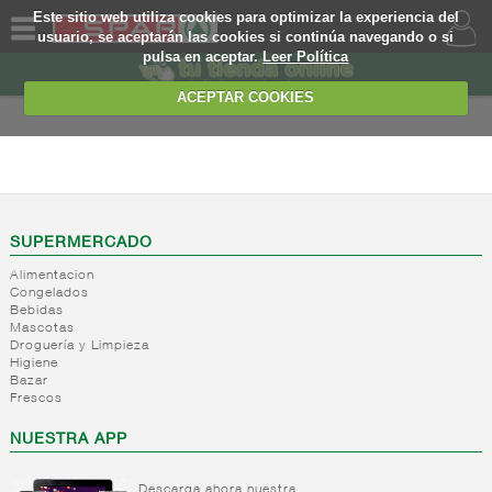
Este sitio web utiliza cookies para optimizar la experiencia del
usuario, se aceptarán las cookies si continúa navegando o si
pulsa en aceptar.
Leer Política
QUIENES
SOMOS
ACEPTAR COOKIES
MARCA
PROPIA
FRESCOS
OFERTAS
+
Yogures y
postres
WEB
SUPERMERCADO
lacteos
(ambiente)
Alimentacion
EJEMPLO
Congelados
+
Yogures
Yogures
Bebidas
(ambiente)
Mascotas
+
Postres
Yogures
Droguería y Limpieza
refrigerados
Yogur
Higiene
Bazar
bifidus
+
Leche
Postres
Frescos
Yogur
fresca
refrigerados
salud
NUESTRA APP
+
Bebida
Leche
refrigerada
fresca
cafe
Descarga ahora nuestra