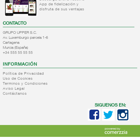
App de fidelización y
+
Natas
Bebida
disfruta de sus ventajas
refrigerada
+
Mantequillas
Natas
cafe
CONTACTO
+
Internacional
Mantequillas
Bebidas
GRUPO UPPER S.C.
lacteos
refrigeradas
Av. Luxemburgo parcela 1-6
ref.yogur,natas..
choco y
Cartagena
otras
Murcia (España)
+
Margarinas
Internacional
+34 555 55 55 55
natas
+
Salazones,semi-
Margarinas
mantequillas
INFORMACIÓN
conservas
Internacional
pescado,surimis
Política de Privacidad
yogur,postre,otros
Uso de Cookies
+
Quesos en
Salazones
lacteos
Terminos y Condiciones
cuñas
Bacalao-
Aviso Legal
Contáctanos
maruca
+
Quesos
Quesos
Bacalao
pasta
cuñas
SIGUENOS EN:
desalado
blanda,
nacionales
Ahumados-
porcionados,
Quesos
aceite
piezas
cuñas
Anchoa
internacional
+
Quesos
Queso
semi
para
pasta