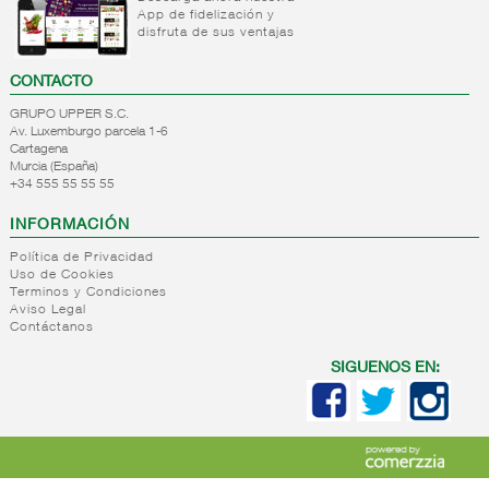
App de fidelización y
+
Natas
Bebida
disfruta de sus ventajas
refrigerada
+
Mantequillas
Natas
cafe
CONTACTO
+
Internacional
Mantequillas
Bebidas
GRUPO UPPER S.C.
lacteos
refrigeradas
Av. Luxemburgo parcela 1-6
ref.yogur,natas..
choco y
Cartagena
otras
Murcia (España)
+
Margarinas
Internacional
+34 555 55 55 55
natas
+
Salazones,semi-
Margarinas
mantequillas
INFORMACIÓN
conservas
Internacional
pescado,surimis
Política de Privacidad
yogur,postre,otros
Uso de Cookies
+
Quesos en
Salazones
lacteos
Terminos y Condiciones
cuñas
Bacalao-
Aviso Legal
Contáctanos
maruca
+
Quesos
Quesos
Bacalao
pasta
cuñas
SIGUENOS EN:
desalado
blanda,
nacionales
Ahumados-
porcionados,
Quesos
aceite
piezas
cuñas
Anchoa
internacional
+
Quesos
Queso
semi
para
pasta