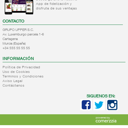
App de fidelización y
+
Natas
Bebida
disfruta de sus ventajas
refrigerada
+
Mantequillas
Natas
cafe
CONTACTO
+
Internacional
Mantequillas
Bebidas
GRUPO UPPER S.C.
lacteos
refrigeradas
Av. Luxemburgo parcela 1-6
ref.yogur,natas..
choco y
Cartagena
otras
Murcia (España)
+
Margarinas
Internacional
+34 555 55 55 55
natas
+
Salazones,semi-
Margarinas
mantequillas
INFORMACIÓN
conservas
Internacional
pescado,surimis
Política de Privacidad
yogur,postre,otros
Uso de Cookies
+
Quesos en
Salazones
lacteos
Terminos y Condiciones
cuñas
Bacalao-
Aviso Legal
Contáctanos
maruca
+
Quesos
Quesos
Bacalao
pasta
cuñas
SIGUENOS EN:
desalado
blanda,
nacionales
Ahumados-
porcionados,
Quesos
aceite
piezas
cuñas
Anchoa
internacional
+
Quesos
Queso
semi
para
pasta