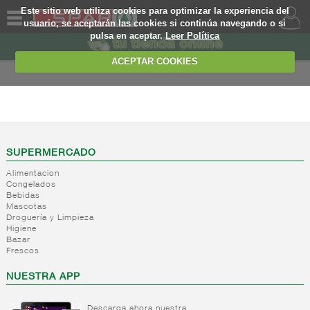
Este sitio web utiliza cookies para optimizar la experiencia del
usuario, se aceptarán las cookies si continúa navegando o si
pulsa en aceptar.
Leer Política
QUIENES
SOMOS
ACEPTAR COOKIES
MARCA
PROPIA
FRESCOS
OFERTAS
+
Yogures y
postres
WEB
SUPERMERCADO
lacteos
(ambiente)
Alimentacion
EJEMPLO
Congelados
+
Yogures
Yogures
Bebidas
(ambiente)
Mascotas
+
Postres
Yogures
Droguería y Limpieza
refrigerados
Yogur
Higiene
Bazar
bifidus
+
Leche
Postres
Frescos
Yogur
fresca
refrigerados
salud
NUESTRA APP
+
Bebida
Leche
refrigerada
fresca
cafe
Descarga ahora nuestra