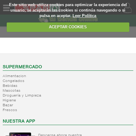
Este sitio web utiliza cookies para optimizar la experiencia del
usuario, se aceptarán las cookies si continúa navegando o si
pulsa en aceptar.
Leer Política
QUIENES
SOMOS
ACEPTAR COOKIES
MARCA
PROPIA
FRESCOS
OFERTAS
+
Yogures y
postres
WEB
SUPERMERCADO
lacteos
(ambiente)
Alimentacion
EJEMPLO
Congelados
+
Yogures
Yogures
Bebidas
(ambiente)
Mascotas
+
Postres
Yogures
Droguería y Limpieza
refrigerados
Yogur
Higiene
Bazar
bifidus
+
Leche
Postres
Frescos
Yogur
fresca
refrigerados
salud
NUESTRA APP
+
Bebida
Leche
refrigerada
fresca
cafe
Descarga ahora nuestra