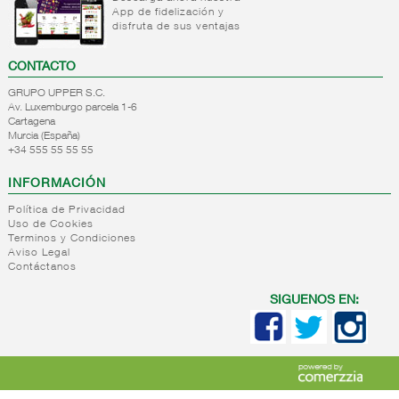
App de fidelización y
+
Natas
Bebida
disfruta de sus ventajas
refrigerada
+
Mantequillas
Natas
cafe
CONTACTO
+
Internacional
Mantequillas
Bebidas
GRUPO UPPER S.C.
lacteos
refrigeradas
Av. Luxemburgo parcela 1-6
ref.yogur,natas..
choco y
Cartagena
otras
Murcia (España)
+
Margarinas
Internacional
+34 555 55 55 55
natas
+
Salazones,semi-
Margarinas
mantequillas
INFORMACIÓN
conservas
Internacional
pescado,surimis
Política de Privacidad
yogur,postre,otros
Uso de Cookies
+
Quesos en
Salazones
lacteos
Terminos y Condiciones
cuñas
Bacalao-
Aviso Legal
Contáctanos
maruca
+
Quesos
Quesos
Bacalao
pasta
cuñas
SIGUENOS EN:
desalado
blanda,
nacionales
Ahumados-
porcionados,
Quesos
aceite
piezas
cuñas
Anchoa
internacional
+
Quesos
Queso
semi
para
pasta