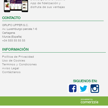
App de fidelización y
+
Natas
Bebida
disfruta de sus ventajas
refrigerada
+
Mantequillas
Natas
cafe
CONTACTO
+
Internacional
Mantequillas
Bebidas
GRUPO UPPER S.C.
lacteos
refrigeradas
Av. Luxemburgo parcela 1-6
ref.yogur,natas..
choco y
Cartagena
otras
Murcia (España)
+
Margarinas
Internacional
+34 555 55 55 55
natas
+
Salazones,semi-
Margarinas
mantequillas
INFORMACIÓN
conservas
Internacional
pescado,surimis
Política de Privacidad
yogur,postre,otros
Uso de Cookies
+
Quesos en
Salazones
lacteos
Terminos y Condiciones
cuñas
Bacalao-
Aviso Legal
Contáctanos
maruca
+
Quesos
Quesos
Bacalao
pasta
cuñas
SIGUENOS EN:
desalado
blanda,
nacionales
Ahumados-
porcionados,
Quesos
aceite
piezas
cuñas
Anchoa
internacional
+
Quesos
Queso
semi
para
pasta