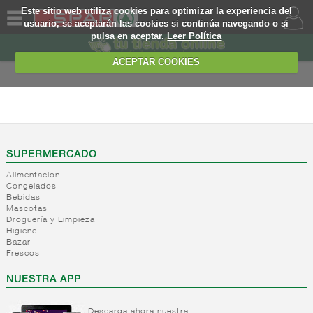
Este sitio web utiliza cookies para optimizar la experiencia del
usuario, se aceptarán las cookies si continúa navegando o si
pulsa en aceptar.
Leer Política
QUIENES
SOMOS
ACEPTAR COOKIES
MARCA
PROPIA
FRESCOS
OFERTAS
+
Yogures y
postres
WEB
SUPERMERCADO
lacteos
(ambiente)
Alimentacion
EJEMPLO
Congelados
+
Yogures
Yogures
Bebidas
(ambiente)
Mascotas
+
Postres
Yogures
Droguería y Limpieza
refrigerados
Yogur
Higiene
Bazar
bifidus
+
Leche
Postres
Frescos
Yogur
fresca
refrigerados
salud
NUESTRA APP
+
Bebida
Leche
refrigerada
fresca
cafe
Descarga ahora nuestra