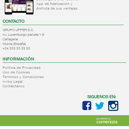
App de fidelización y
+
Natas
Bebida
disfruta de sus ventajas
refrigerada
+
Mantequillas
Natas
cafe
CONTACTO
+
Internacional
Mantequillas
Bebidas
GRUPO UPPER S.C.
lacteos
refrigeradas
Av. Luxemburgo parcela 1-6
ref.yogur,natas..
choco y
Cartagena
otras
Murcia (España)
+
Margarinas
Internacional
+34 555 55 55 55
natas
+
Salazones,semi-
Margarinas
mantequillas
INFORMACIÓN
conservas
Internacional
pescado,surimis
Política de Privacidad
yogur,postre,otros
Uso de Cookies
+
Quesos en
Salazones
lacteos
Terminos y Condiciones
cuñas
Bacalao-
Aviso Legal
Contáctanos
maruca
+
Quesos
Quesos
Bacalao
pasta
cuñas
SIGUENOS EN:
desalado
blanda,
nacionales
Ahumados-
porcionados,
Quesos
aceite
piezas
cuñas
Anchoa
internacional
+
Quesos
Queso
semi
para
pasta