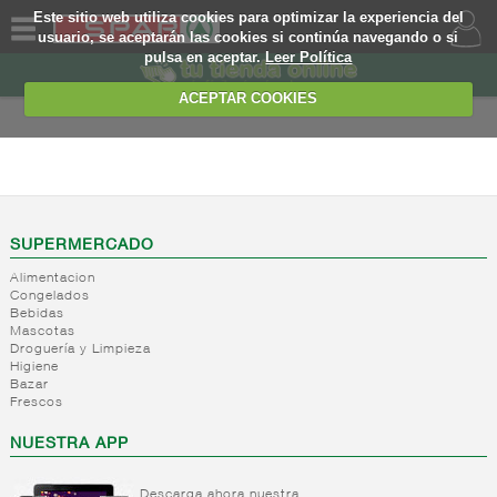
Este sitio web utiliza cookies para optimizar la experiencia del
usuario, se aceptarán las cookies si continúa navegando o si
pulsa en aceptar.
Leer Política
QUIENES
SOMOS
ACEPTAR COOKIES
MARCA
PROPIA
FRESCOS
OFERTAS
+
Yogures y
postres
WEB
SUPERMERCADO
lacteos
(ambiente)
Alimentacion
EJEMPLO
Congelados
+
Yogures
Yogures
Bebidas
(ambiente)
Mascotas
+
Postres
Yogures
Droguería y Limpieza
refrigerados
Yogur
Higiene
Bazar
bifidus
+
Leche
Postres
Frescos
Yogur
fresca
refrigerados
salud
NUESTRA APP
+
Bebida
Leche
refrigerada
fresca
cafe
Descarga ahora nuestra