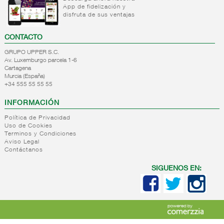
App de fidelización y
+
Natas
Bebida
disfruta de sus ventajas
refrigerada
+
Mantequillas
Natas
cafe
CONTACTO
+
Internacional
Mantequillas
Bebidas
GRUPO UPPER S.C.
lacteos
refrigeradas
Av. Luxemburgo parcela 1-6
ref.yogur,natas..
choco y
Cartagena
otras
Murcia (España)
+
Margarinas
Internacional
+34 555 55 55 55
natas
+
Salazones,semi-
Margarinas
mantequillas
INFORMACIÓN
conservas
Internacional
pescado,surimis
Política de Privacidad
yogur,postre,otros
Uso de Cookies
+
Quesos en
Salazones
lacteos
Terminos y Condiciones
cuñas
Bacalao-
Aviso Legal
Contáctanos
maruca
+
Quesos
Quesos
Bacalao
pasta
cuñas
SIGUENOS EN:
desalado
blanda,
nacionales
Ahumados-
porcionados,
Quesos
aceite
piezas
cuñas
Anchoa
internacional
+
Quesos
Queso
semi
para
pasta