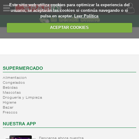
Este sitio web utiliza cookies para optimizar la experiencia del
usuario, se aceptarán las cookies si continúa navegando o si
pulsa en aceptar.
Leer Política
QUIENES
SOMOS
ACEPTAR COOKIES
MARCA
PROPIA
FRESCOS
OFERTAS
+
Yogures y
postres
WEB
SUPERMERCADO
lacteos
(ambiente)
Alimentacion
EJEMPLO
Congelados
+
Yogures
Yogures
Bebidas
(ambiente)
Mascotas
+
Postres
Yogures
Droguería y Limpieza
refrigerados
Yogur
Higiene
Bazar
bifidus
+
Leche
Postres
Frescos
Yogur
fresca
refrigerados
salud
NUESTRA APP
+
Bebida
Leche
refrigerada
fresca
cafe
Descarga ahora nuestra