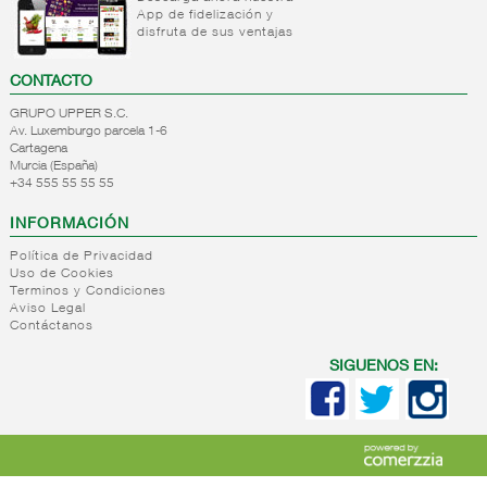
App de fidelización y
+
Natas
Bebida
disfruta de sus ventajas
refrigerada
+
Mantequillas
Natas
cafe
CONTACTO
+
Internacional
Mantequillas
Bebidas
GRUPO UPPER S.C.
lacteos
refrigeradas
Av. Luxemburgo parcela 1-6
ref.yogur,natas..
choco y
Cartagena
otras
Murcia (España)
+
Margarinas
Internacional
+34 555 55 55 55
natas
+
Salazones,semi-
Margarinas
mantequillas
INFORMACIÓN
conservas
Internacional
pescado,surimis
Política de Privacidad
yogur,postre,otros
Uso de Cookies
+
Quesos en
Salazones
lacteos
Terminos y Condiciones
cuñas
Bacalao-
Aviso Legal
Contáctanos
maruca
+
Quesos
Quesos
Bacalao
pasta
cuñas
SIGUENOS EN:
desalado
blanda,
nacionales
Ahumados-
porcionados,
Quesos
aceite
piezas
cuñas
Anchoa
internacional
+
Quesos
Queso
semi
para
pasta