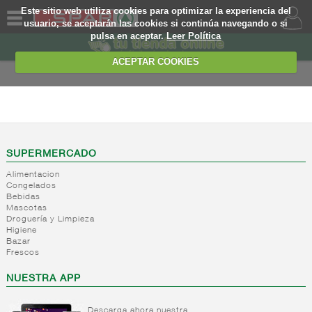
Este sitio web utiliza cookies para optimizar la experiencia del
usuario, se aceptarán las cookies si continúa navegando o si
pulsa en aceptar.
Leer Política
QUIENES
SOMOS
ACEPTAR COOKIES
MARCA
PROPIA
FRESCOS
OFERTAS
+
Yogures y
postres
WEB
SUPERMERCADO
lacteos
(ambiente)
Alimentacion
EJEMPLO
Congelados
+
Yogures
Yogures
Bebidas
(ambiente)
Mascotas
+
Postres
Yogures
Droguería y Limpieza
refrigerados
Yogur
Higiene
Bazar
bifidus
+
Leche
Postres
Frescos
Yogur
fresca
refrigerados
salud
NUESTRA APP
+
Bebida
Leche
refrigerada
fresca
cafe
Descarga ahora nuestra