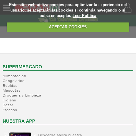
Este sitio web utiliza cookies para optimizar la experiencia del
usuario, se aceptarán las cookies si continúa navegando o si
pulsa en aceptar.
Leer Política
QUIENES
SOMOS
ACEPTAR COOKIES
MARCA
PROPIA
FRESCOS
OFERTAS
+
Yogures y
postres
WEB
SUPERMERCADO
lacteos
(ambiente)
Alimentacion
EJEMPLO
Congelados
+
Yogures
Yogures
Bebidas
(ambiente)
Mascotas
+
Postres
Yogures
Droguería y Limpieza
refrigerados
Yogur
Higiene
Bazar
bifidus
+
Leche
Postres
Frescos
Yogur
fresca
refrigerados
salud
NUESTRA APP
+
Bebida
Leche
refrigerada
fresca
cafe
Descarga ahora nuestra