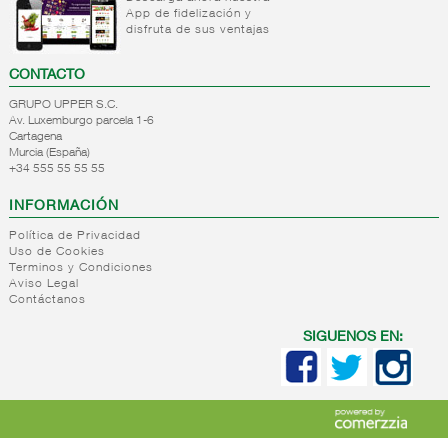
App de fidelización y
+
Natas
Bebida
disfruta de sus ventajas
refrigerada
+
Mantequillas
Natas
cafe
CONTACTO
+
Internacional
Mantequillas
Bebidas
GRUPO UPPER S.C.
lacteos
refrigeradas
Av. Luxemburgo parcela 1-6
ref.yogur,natas..
choco y
Cartagena
otras
Murcia (España)
+
Margarinas
Internacional
+34 555 55 55 55
natas
+
Salazones,semi-
Margarinas
mantequillas
INFORMACIÓN
conservas
Internacional
pescado,surimis
Política de Privacidad
yogur,postre,otros
Uso de Cookies
+
Quesos en
Salazones
lacteos
Terminos y Condiciones
cuñas
Bacalao-
Aviso Legal
Contáctanos
maruca
+
Quesos
Quesos
Bacalao
pasta
cuñas
SIGUENOS EN:
desalado
blanda,
nacionales
Ahumados-
porcionados,
Quesos
aceite
piezas
cuñas
Anchoa
internacional
+
Quesos
Queso
semi
para
pasta