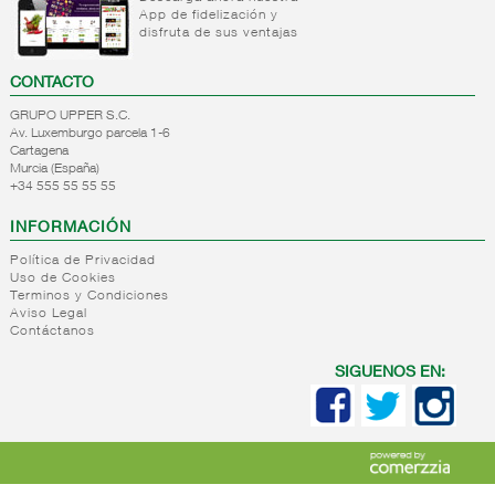
App de fidelización y
+
Natas
Bebida
disfruta de sus ventajas
refrigerada
+
Mantequillas
Natas
cafe
CONTACTO
+
Internacional
Mantequillas
Bebidas
GRUPO UPPER S.C.
lacteos
refrigeradas
Av. Luxemburgo parcela 1-6
ref.yogur,natas..
choco y
Cartagena
otras
Murcia (España)
+
Margarinas
Internacional
+34 555 55 55 55
natas
+
Salazones,semi-
Margarinas
mantequillas
INFORMACIÓN
conservas
Internacional
pescado,surimis
Política de Privacidad
yogur,postre,otros
Uso de Cookies
+
Quesos en
Salazones
lacteos
Terminos y Condiciones
cuñas
Bacalao-
Aviso Legal
Contáctanos
maruca
+
Quesos
Quesos
Bacalao
pasta
cuñas
SIGUENOS EN:
desalado
blanda,
nacionales
Ahumados-
porcionados,
Quesos
aceite
piezas
cuñas
Anchoa
internacional
+
Quesos
Queso
semi
para
pasta