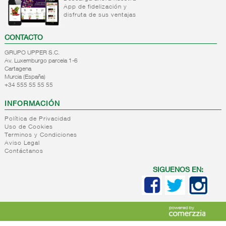
App de fidelización y
+
Natas
Bebida
disfruta de sus ventajas
refrigerada
+
Mantequillas
Natas
cafe
CONTACTO
+
Internacional
Mantequillas
Bebidas
GRUPO UPPER S.C.
lacteos
refrigeradas
Av. Luxemburgo parcela 1-6
ref.yogur,natas..
choco y
Cartagena
otras
Murcia (España)
+
Margarinas
Internacional
+34 555 55 55 55
natas
+
Salazones,semi-
Margarinas
mantequillas
INFORMACIÓN
conservas
Internacional
pescado,surimis
Política de Privacidad
yogur,postre,otros
Uso de Cookies
+
Quesos en
Salazones
lacteos
Terminos y Condiciones
cuñas
Bacalao-
Aviso Legal
Contáctanos
maruca
+
Quesos
Quesos
Bacalao
pasta
cuñas
SIGUENOS EN:
desalado
blanda,
nacionales
Ahumados-
porcionados,
Quesos
aceite
piezas
cuñas
Anchoa
internacional
+
Quesos
Queso
semi
para
pasta