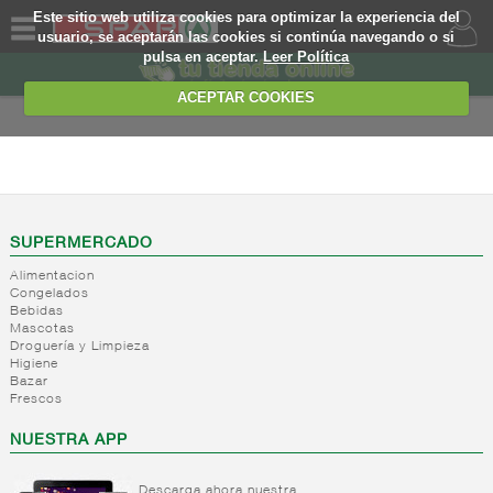
Este sitio web utiliza cookies para optimizar la experiencia del
usuario, se aceptarán las cookies si continúa navegando o si
pulsa en aceptar.
Leer Política
QUIENES
SOMOS
ACEPTAR COOKIES
MARCA
PROPIA
FRESCOS
OFERTAS
+
Yogures y
postres
WEB
SUPERMERCADO
lacteos
(ambiente)
Alimentacion
EJEMPLO
Congelados
+
Yogures
Yogures
Bebidas
(ambiente)
Mascotas
+
Postres
Yogures
Droguería y Limpieza
refrigerados
Yogur
Higiene
Bazar
bifidus
+
Leche
Postres
Frescos
Yogur
fresca
refrigerados
salud
NUESTRA APP
+
Bebida
Leche
refrigerada
fresca
cafe
Descarga ahora nuestra