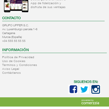
App de fidelización y
+
Natas
Bebida
disfruta de sus ventajas
refrigerada
+
Mantequillas
Natas
cafe
CONTACTO
+
Internacional
Mantequillas
Bebidas
GRUPO UPPER S.C.
lacteos
refrigeradas
Av. Luxemburgo parcela 1-6
ref.yogur,natas..
choco y
Cartagena
otras
Murcia (España)
+
Margarinas
Internacional
+34 555 55 55 55
natas
+
Salazones,semi-
Margarinas
mantequillas
INFORMACIÓN
conservas
Internacional
pescado,surimis
Política de Privacidad
yogur,postre,otros
Uso de Cookies
+
Quesos en
Salazones
lacteos
Terminos y Condiciones
cuñas
Bacalao-
Aviso Legal
Contáctanos
maruca
+
Quesos
Quesos
Bacalao
pasta
cuñas
SIGUENOS EN:
desalado
blanda,
nacionales
Ahumados-
porcionados,
Quesos
aceite
piezas
cuñas
Anchoa
internacional
+
Quesos
Queso
semi
para
pasta