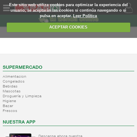
Este sitio web utiliza cookies para optimizar la experiencia del
usuario, se aceptarán las cookies si continúa navegando o si
pulsa en aceptar.
Leer Política
QUIENES
SOMOS
ACEPTAR COOKIES
MARCA
PROPIA
FRESCOS
OFERTAS
+
Yogures y
postres
WEB
SUPERMERCADO
lacteos
(ambiente)
Alimentacion
EJEMPLO
Congelados
+
Yogures
Yogures
Bebidas
(ambiente)
Mascotas
+
Postres
Yogures
Droguería y Limpieza
refrigerados
Yogur
Higiene
Bazar
bifidus
+
Leche
Postres
Frescos
Yogur
fresca
refrigerados
salud
NUESTRA APP
+
Bebida
Leche
refrigerada
fresca
cafe
Descarga ahora nuestra