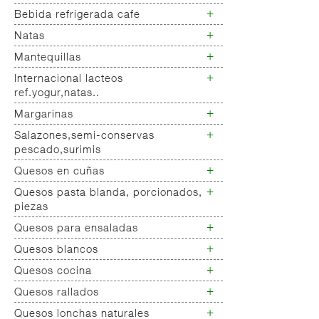
Yogur salud
+
Bebida refrigerada cafe
Leche fresca
+
Natas
Bebida refrigerada cafe
Bebidas refrigeradas choco y
+
Mantequillas
Natas
otras
+
Internacional lacteos
Mantequillas
ref.yogur,natas..
+
Margarinas
Internacional natas mantequillas
Internacional yogur,postre,otros
+
Salazones,semi-conservas
Margarinas
lacteos
pescado,surimis
+
Quesos en cuñas
Salazones
Bacalao-maruca
+
Quesos pasta blanda, porcionados,
Quesos cuñas nacionales
Bacalao desalado
piezas
Quesos cuñas internacional
Ahumados-aceite
+
Quesos para ensaladas
Queso pasta blanda
Anchoa semi conserva
Quesos cabra pasta blanda
+
Quesos blancos
Quesos ensaladas
Caviar-sucedaneos
Cremas queso untar
+
Quesos cocina
Surimis
Quesos mozarellas
Otros pescados maricos
Queso fresco ultrafiltrado
+
Quesos rallados
Queso cocina
preparados
Queso fresco natural
+
Quesos lonchas naturales
Queso rallado