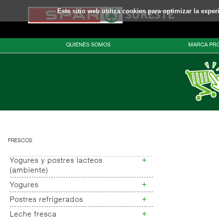
Este sitio web utiliza cookies para optimizar la expe
QUIENES SOMOS
MARCA PRO
FRESCOS
+
Yogures y postres lacteos
(ambiente)
+
Yogures
Yogures (ambiente)
+
Postres refrigerados
Yogures
Yogur bifidus
+
Leche fresca
Postres refrigerados