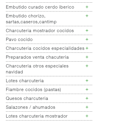
Jamon deshuesado cerdo blanco
+
Embutido curado cerdo iberico
Lomo cerdo ibérico
Lomo cerdo blanco
+
Embutido chorizo,
Chorizo/salchichon iberico
sartas,caseros,cantimp
+
Charcuteria mostrador cocidos
Chorizo cerdo blanco
Embutido
+
Pavo cocido
Jamon cocido- fiambre
salchichones,salamis,longanizas
Fiambres pollo
+
Charcuteria cocidos especialidades
Fiambres pavo
Embutido curado de pavo
+
Otros curados varios no
Preparados venta chacuteria
Charcuteria cocidos
clasificados
especialidades
+
Charcuteria otros especiales
Empanada peso charcuteria
navidad
+
Lotes charcuteria
Charcuteria
especialidades/navidad
+
Fiambre cocidos (pastas)
Lotes charcuteria
+
Quesos charcuteria
Chopped
Galantinas/ lunch
+
Salazones / ahumados
Queso fresco
Mortadelas
Queso rulo de cabra
+
Lotes charcuteria mostrador
Salazones varios
Queso barra vaca nacional,
Lotes charcuteria
importacion