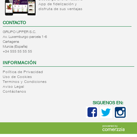
+
App de fidelización y
Desinfectantes
Quitamanchas
disfruta de sus ventajas
Complementos
+
Limpiadores
Lejias
tratamiento
Otros
+
CONTACTO
Utiles de
Limpiadores
ropa
desinfectantes
calzado
para
GRUPO UPPER S.C.
suelos
Av. Luxemburgo parcela 1-6
+
Otros
Cremas
Cartagena
Quitagrasas
de
Murcia (España)
+
Vajillas
Desatascadores
Limpiacristales/multiusos
calzado
+34 555 55 55 55
+
Accesorios
Baños
Detergente
Accesorios
de
INFORMACIÓN
para
Limpiadores
de
limpieza
vajilla
higienizantes
calzado
Política de Privacidad
Detergente
Otros
Uso de Cookies
+
Escobas y
Estropajos
Terminos y Condiciones
lavavajillas
limpiadores
fregonas
Bayetas
Aviso Legal
Contáctanos
y paños
+
Bolsas y
Escobas
de
papeles
Fregonas
SIGUENOS EN:
cocina
+
Accesorios
Bolsas
Complementos
alimentacion
Papeles
de
limpieza
+
Insecticidas
Accesorios
plastico
+
Ambientadores
Insecticidas