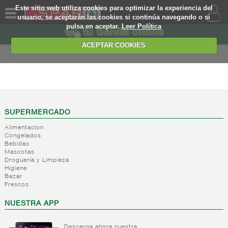
Este sitio web utiliza cookies para optimizar la experiencia del
usuario, se aceptarán las cookies si continúa navegando o si
pulsa en aceptar.
Leer Política
QUIENES
SOMOS
ACEPTAR COOKIES
MARCA
PROPIA
DROGUERIA Y
LIMPIEZA
OFERTAS
+
Detergente
WEB
SUPERMERCADO
-
Suavizantes/higienizante
Detergente
textil
Alimentacion
en polvo
EJEMPLO
Congelados
Detergente
Suavizantes
Bebidas
liquido
Mascotas
Agua
Droguería y Limpieza
Detergente
destilada
Higiene
activador
Higienizante
Bazar
de
Frescos
textil
lavado
+
Quitamanchas
NUESTRA APP
y aditivos
ropa
Descarga ahora nuestra