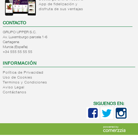
suelos
App de fidelización y
Quitagrasas
disfruta de sus ventajas
Limpiacristales/multiusos
Baños
CONTACTO
Limpiadores
GRUPO UPPER S.C.
higienizantes
Av. Luxemburgo parcela 1-6
Otros
Cartagena
Murcia (España)
limpiadores
+34 555 55 55 55
+
Utiles de
calzado
INFORMACIÓN
+
Otros
Cremas
Política de Privacidad
Uso de Cookies
de
+
Vajillas
Desatascadores
Terminos y Condiciones
calzado
Aviso Legal
+
Accesorios
Detergente
Accesorios
Contáctanos
de
para
de
limpieza
vajilla
calzado
SIGUENOS EN:
Detergente
+
Escobas y
Estropajos
lavavajillas
fregonas
Bayetas
y paños
+
Bolsas y
Escobas
de
papeles
Fregonas