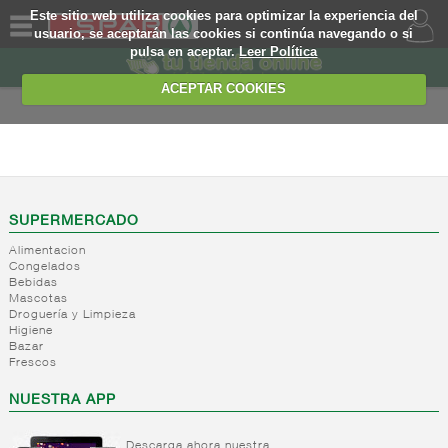
Este sitio web utiliza cookies para optimizar la experiencia del
usuario, se aceptarán las cookies si continúa navegando o si
pulsa en aceptar.
Leer Política
QUIENES
SOMOS
ACEPTAR COOKIES
MARCA
PROPIA
DROGUERIA Y
LIMPIEZA
OFERTAS
+
Detergente
WEB
SUPERMERCADO
+
Suavizantes/higienizante
Detergente
textil
Alimentacion
en polvo
EJEMPLO
Congelados
Detergente
+
Quitamanchas
Suavizantes
Bebidas
liquido
Mascotas
y aditivos
Agua
Droguería y Limpieza
Detergente
ropa
destilada
Higiene
activador
Higienizante
Bazar
+
Desinfectantes
Quitamanchas
de
Frescos
textil
Complementos
lavado
-
Limpiadores
Lejias
tratamiento
NUESTRA APP
Otros
Limpiadores
ropa
desinfectantes
para
Descarga ahora nuestra