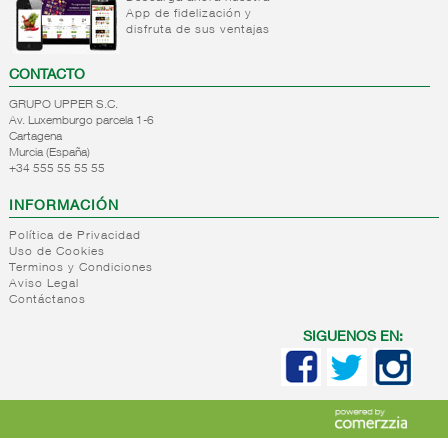
suelos
App de fidelización y
Quitagrasas
disfruta de sus ventajas
Limpiacristales/multiusos
Baños
CONTACTO
Limpiadores
GRUPO UPPER S.C.
higienizantes
Av. Luxemburgo parcela 1-6
Otros
Cartagena
Murcia (España)
limpiadores
+34 555 55 55 55
+
Utiles de
calzado
INFORMACIÓN
+
Otros
Cremas
Política de Privacidad
Uso de Cookies
de
+
Vajillas
Desatascadores
Terminos y Condiciones
calzado
Aviso Legal
+
Accesorios
Detergente
Accesorios
Contáctanos
de
para
de
limpieza
vajilla
calzado
SIGUENOS EN:
Detergente
+
Escobas y
Estropajos
lavavajillas
fregonas
Bayetas
y paños
+
Bolsas y
Escobas
de
papeles
Fregonas