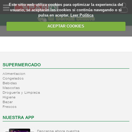
Este sitio web utiliza cookies para optimizar la experiencia del
usuario, se aceptarán las cookies si continúa navegando o si
pulsa en aceptar.
Leer Política
QUIENES
SOMOS
ACEPTAR COOKIES
MARCA
PROPIA
DROGUERIA Y
LIMPIEZA
OFERTAS
+
Detergente
WEB
SUPERMERCADO
+
Suavizantes/higienizante
Detergente
textil
Alimentacion
en polvo
EJEMPLO
Congelados
Detergente
+
Quitamanchas
Suavizantes
Bebidas
liquido
Mascotas
y aditivos
Agua
Droguería y Limpieza
Detergente
ropa
destilada
Higiene
activador
Higienizante
Bazar
+
Desinfectantes
Quitamanchas
de
Frescos
textil
Complementos
lavado
-
Limpiadores
Lejias
tratamiento
NUESTRA APP
Otros
Limpiadores
ropa
desinfectantes
para
Descarga ahora nuestra