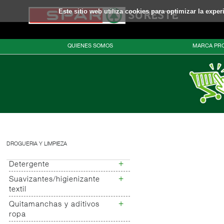
Este sitio web utiliza cookies para optimizar la expe
QUIENES SOMOS
MARCA PRO
DROGUERIA Y LIMPIEZA
+
Detergente
+
Suavizantes/higienizante
Detergente en polvo
textil
Detergente liquido
Detergente activador de
+
Quitamanchas y aditivos
Suavizantes
lavado
ropa
Agua destilada