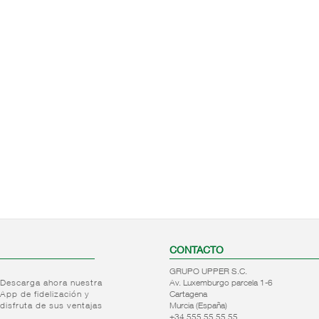
CONTACTO
GRUPO UPPER S.C.
Descarga ahora nuestra
Av. Luxemburgo parcela 1-6
App de fidelización y
Cartagena
disfruta de sus ventajas
Murcia (España)
+34 555 55 55 55