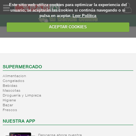
Este sitio web utiliza cookies para optimizar la experiencia del
usuario, se aceptarán las cookies si continúa navegando o si
pulsa en aceptar.
Leer Política
QUIENES
SOMOS
ACEPTAR COOKIES
MARCA
PROPIA
DROGUERIA Y
LIMPIEZA
OFERTAS
+
Detergente
WEB
SUPERMERCADO
+
Suavizantes/higienizante
Detergente
textil
Alimentacion
en polvo
EJEMPLO
Congelados
Detergente
+
Quitamanchas
Suavizantes
Bebidas
liquido
Mascotas
y aditivos
Agua
Droguería y Limpieza
Detergente
ropa
destilada
Higiene
activador
Higienizante
Bazar
+
Desinfectantes
Quitamanchas
de
Frescos
textil
Complementos
lavado
+
Limpiadores
Lejias
tratamiento
NUESTRA APP
Otros
+
Utiles de
Limpiadores
ropa
desinfectantes
calzado
para
Descarga ahora nuestra