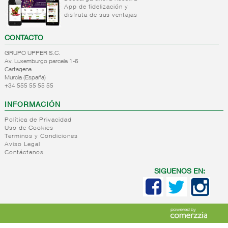
suelos
+
Otros
Cremas
App de fidelización y
Quitagrasas
disfruta de sus ventajas
de
+
Vajillas
Desatascadores
Limpiacristales/multiusos
calzado
+
Accesorios
Baños
Detergente
CONTACTO
Accesorios
de
para
Limpiadores
de
GRUPO UPPER S.C.
limpieza
vajilla
higienizantes
calzado
Av. Luxemburgo parcela 1-6
Detergente
Otros
Cartagena
+
Escobas y
Estropajos
Murcia (España)
lavavajillas
limpiadores
fregonas
Bayetas
+34 555 55 55 55
y paños
+
Bolsas y
Escobas
INFORMACIÓN
de
papeles
Fregonas
cocina
Política de Privacidad
+
Accesorios
Bolsas
Complementos
Uso de Cookies
alimentacion
Papeles
Terminos y Condiciones
de
Aviso Legal
limpieza
+
Insecticidas
Accesorios
Contáctanos
plastico
-
Ambientadores
Insecticidas
Accesorios
SIGUENOS EN:
en spray
Ambientadores
de
Insecticidas
no
aluminio
electrico
electricos
Otros
Otros
Ambientadores
accesorios
insecticidas
electricos
Accesorios