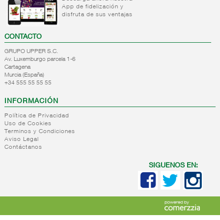
App de fidelización y
preparados
congelado
+
Internacional
Helados
disfruta de sus ventajas
Panificados
venta
ultracongelado
multipack
y masas
seccion
Nata
CONTACTO
congelados
Internacional
Pescado
tarrina
ultracongelado
natural
GRUPO UPPER S.C.
Helados
Av. Luxemburgo parcela 1-6
Carnicos
bloques
Cartagena
Sin
Murcia (España)
Helados
gluten
+34 555 55 55 55
tarrinas
/ pints
INFORMACIÓN
Tartas
Política de Privacidad
congeladas
Uso de Cookies
Granizados
Terminos y Condiciones
Hielo
Aviso Legal
Contáctanos
Helado
impulso-
SIGUENOS EN:
unitario