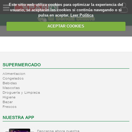
Este sitio web utiliza cookies para optimizar la experiencia del
usuario, se aceptarán las cookies si continúa navegando o si
pulsa en aceptar.
Leer Política
QUIENES
SOMOS
ACEPTAR COOKIES
MARCA
PROPIA
CONGELADOS
OFERTAS
-
Leches y
bebidas
WEB
SUPERMERCADO
lacteas
Alimentacion
Batidos
EJEMPLO
Congelados
Bebidas
+
Congelados
Mascotas
libre
Droguería y Limpieza
servicio
Higiene
Bazar
+
Pan
Verduras/legumbres
Frescos
congelado
Fruta
listo venta
congelada
NUESTRA APP
congelados
Salteados
+
Platos
Helados
Pan
Descarga ahora nuestra