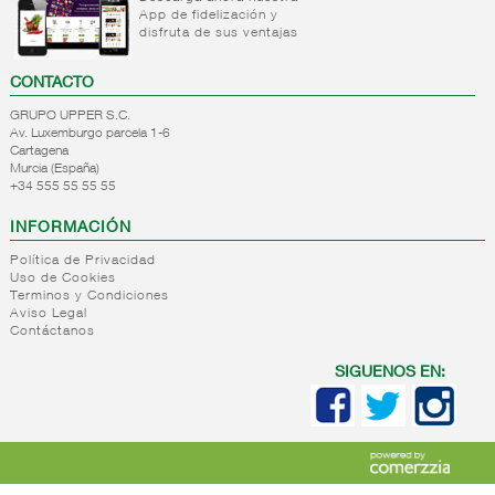
Panificados
venta
App de fidelización y
multipack
y masas
seccion
disfruta de sus ventajas
Nata
congelados
Pescado
tarrina
natural
CONTACTO
Helados
Carnicos
bloques
GRUPO UPPER S.C.
Sin
Av. Luxemburgo parcela 1-6
Helados
gluten
Cartagena
tarrinas
Murcia (España)
/ pints
+34 555 55 55 55
Tartas
INFORMACIÓN
congeladas
Granizados
Política de Privacidad
Uso de Cookies
Hielo
Terminos y Condiciones
Helado
Aviso Legal
impulso-
Contáctanos
unitario
SIGUENOS EN:
+
Internacional
ultracongelado
Internacional
ultracongelado
FILTRO DE
BÚSQUEDA