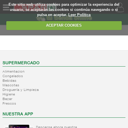
Este sitio web utiliza cookies para optimizar la experiencia del
usuario, se aceptarán las cookies si continúa navegando o si
pulsa en aceptar.
Leer Política
QUIENES
SOMOS
ACEPTAR COOKIES
MARCA
PROPIA
CONGELADOS
OFERTAS
+
Leches y
bebidas
WEB
SUPERMERCADO
lacteas
Alimentacion
+
Congelados
Batidos
EJEMPLO
Congelados
libre
Bebidas
servicio
Mascotas
Droguería y Limpieza
+
Pan
Verduras/legumbres
Higiene
congelado
Bazar
Fruta
Frescos
listo venta
congelada
congelados
Salteados
NUESTRA APP
-
Platos
Helados
Pan
preparados
congelado
Helados
Descarga ahora nuestra