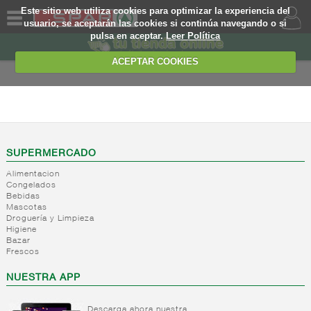
Este sitio web utiliza cookies para optimizar la experiencia del
usuario, se aceptarán las cookies si continúa navegando o si
pulsa en aceptar.
Leer Política
QUIENES
SOMOS
ACEPTAR COOKIES
MARCA
PROPIA
CONGELADOS
OFERTAS
+
Leches y
bebidas
WEB
SUPERMERCADO
lacteas
Alimentacion
+
Congelados
Batidos
EJEMPLO
Congelados
libre
Bebidas
servicio
Mascotas
Droguería y Limpieza
+
Pan
Verduras/legumbres
Higiene
congelado
Bazar
Fruta
Frescos
listo venta
congelada
congelados
Salteados
NUESTRA APP
-
Platos
Helados
Pan
preparados
congelado
Helados
Descarga ahora nuestra