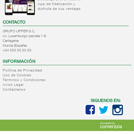
Panificados
venta
App de fidelización y
multipack
y masas
seccion
disfruta de sus ventajas
Nata
congelados
Pescado
tarrina
natural
CONTACTO
Helados
Carnicos
bloques
GRUPO UPPER S.C.
Sin
Av. Luxemburgo parcela 1-6
Helados
gluten
Cartagena
tarrinas
Murcia (España)
/ pints
+34 555 55 55 55
Tartas
INFORMACIÓN
congeladas
Granizados
Política de Privacidad
Uso de Cookies
Hielo
Terminos y Condiciones
Helado
Aviso Legal
impulso-
Contáctanos
unitario
SIGUENOS EN:
+
Internacional
ultracongelado
Internacional
ultracongelado
FILTRO DE
BÚSQUEDA