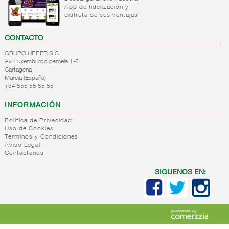
Ropa
hogar
+
App de fidelización y
Regalo/navidad
Juguetes
playa
Menaje
disfruta de sus ventajas
+
Textil
Material
Regalo
hogar
hogar
escolar
Navidad
Manteles
CONTACTO
+
Pegamentos
Revistas y
Blocs/libretas
GRUPO UPPER S.C.
publicaciones
Ferreteria
Av. Luxemburgo parcela 1-6
Escritura/dibujo
Cartagena
Pequeño
Mochilas
+
Automovil
Revistas
Murcia (España)
electrodomestico
y
+34 555 55 55 55
+
Articulos
Automovil
Tupper
publicaciones
sin indice
cristal
INFORMACIÓN
bazar
Bandejas
Política de Privacidad
horno
Articulos
Uso de Cookies
sin
Terminos y Condiciones
Aviso Legal
indice
Contáctanos
bazar
SIGUENOS EN: