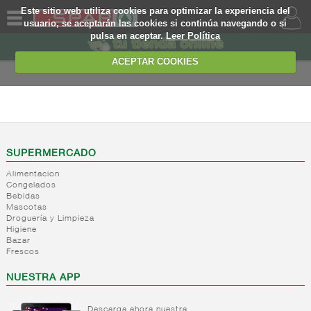
Este sitio web utiliza cookies para optimizar la experiencia del
usuario, se aceptarán las cookies si continúa navegando o si
pulsa en aceptar.
Leer Política
QUIENES
SOMOS
ACEPTAR COOKIES
MARCA
PROPIA
BAZAR
OFERTAS
+
Bolsas
supermercado
WEB
SUPERMERCADO
+
Pintura
Bolsa
Alimentacion
plastico
+
Camping/playa
EJEMPLO
Congelados
Pintura
Bolsa
Bebidas
Accesorios
-
Deporte
Combustion
otros
Mascotas
pintura
Droguería y Limpieza
materiales
Jardin
Accesorios
Higiene
Limpiadores
Playa
deporte
Bazar
Frescos
Camping
+
Textil
NUESTRA APP
+
Hogar
Ropa
Calzado
+
Juguetes
Accesorios
Descarga ahora nuestra