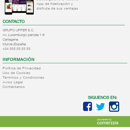
Playa
deporte
App de fidelización y
+
Hogar
Ropa
Camping
disfruta de sus ventajas
Calzado
+
Juguetes
Accesorios
Ropa
hogar
CONTACTO
+
Regalo/navidad
Juguetes
playa
Menaje
GRUPO UPPER S.C.
+
Textil
Material
Regalo
hogar
Av. Luxemburgo parcela 1-6
hogar
escolar
Navidad
Manteles
Cartagena
Murcia (España)
+
Pegamentos
Revistas y
Blocs/libretas
+34 555 55 55 55
publicaciones
Ferreteria
Escritura/dibujo
Pequeño
INFORMACIÓN
Mochilas
+
Automovil
Revistas
electrodomestico
y
Política de Privacidad
+
Articulos
Automovil
Tupper
publicaciones
Uso de Cookies
sin indice
cristal
Terminos y Condiciones
bazar
Aviso Legal
Bandejas
Contáctanos
horno
Articulos
sin
FILTRO DE
SIGUENOS EN:
indice
BÚSQUEDA
bazar
características