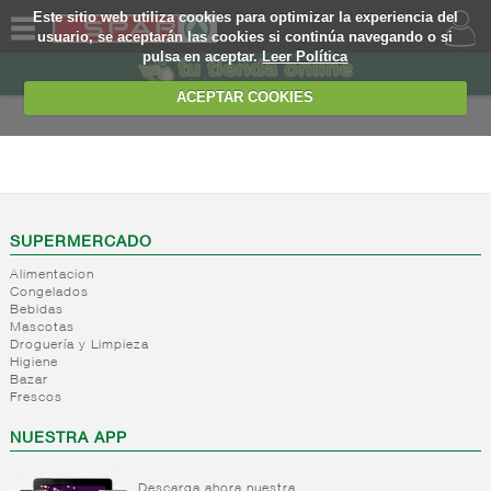
Este sitio web utiliza cookies para optimizar la experiencia del
usuario, se aceptarán las cookies si continúa navegando o si
pulsa en aceptar.
Leer Política
QUIENES
SOMOS
ACEPTAR COOKIES
MARCA
PROPIA
BAZAR
OFERTAS
-
Bolsas
supermercado
WEB
SUPERMERCADO
Bolsa
Alimentacion
plastico
EJEMPLO
Congelados
Bolsa
Bebidas
otros
Mascotas
Droguería y Limpieza
materiales
Higiene
+
Pintura
Bazar
Frescos
+
Camping/playa
Pintura
NUESTRA APP
Accesorios
+
Deporte
Combustion
pintura
Jardin
+
Textil
Accesorios
Limpiadores
Descarga ahora nuestra