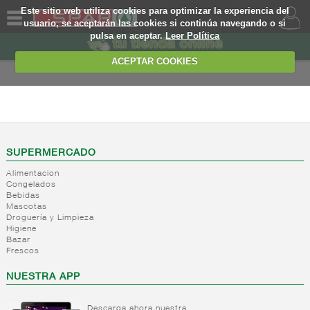
Este sitio web utiliza cookies para optimizar la experiencia del
usuario, se aceptarán las cookies si continúa navegando o si
pulsa en aceptar.
Leer Política
QUIENES
SOMOS
ACEPTAR COOKIES
MARCA
PROPIA
ALIMENTACION
OFERTAS
+
Nivel_2
+
Mayonesas
Nivel_3
WEB
SUPERMERCADO
y salsas
Alimentacion
ligeras
EJEMPLO
Congelados
Bebidas
+
Ketchup
Mayonesas
Mascotas
Salsas
+
Salsas
Droguería y Limpieza
Ketchup
ligeras
Higiene
-
Vinagres y
Bazar
Mostaza
Alioli
Frescos
aderezantes
Salsas
frias
Vinagres
NUESTRA APP
Salsas
Limon
calientes
concetrado
Descarga ahora nuestra