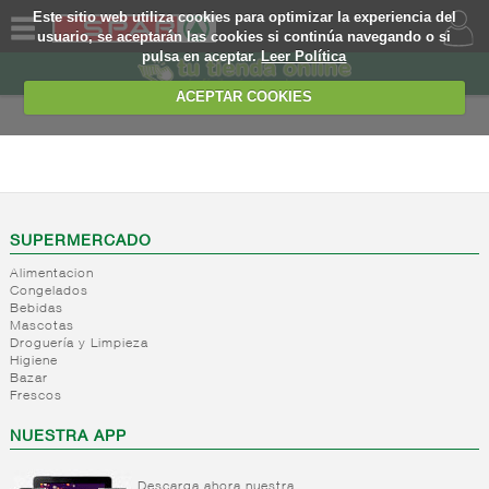
Este sitio web utiliza cookies para optimizar la experiencia del
usuario, se aceptarán las cookies si continúa navegando o si
pulsa en aceptar.
Leer Política
QUIENES
SOMOS
ACEPTAR COOKIES
MARCA
PROPIA
ALIMENTACION
OFERTAS
+
Nivel_2
+
Mayonesas
Nivel_3
WEB
SUPERMERCADO
y salsas
Alimentacion
ligeras
EJEMPLO
Congelados
Bebidas
+
Ketchup
Mayonesas
Mascotas
Salsas
+
Salsas
Droguería y Limpieza
Ketchup
ligeras
Higiene
-
Vinagres y
Bazar
Mostaza
Alioli
Frescos
aderezantes
Salsas
frias
Vinagres
NUESTRA APP
Salsas
Limon
calientes
concetrado
Descarga ahora nuestra