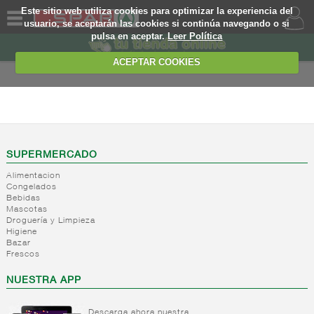
Este sitio web utiliza cookies para optimizar la experiencia del
usuario, se aceptarán las cookies si continúa navegando o si
pulsa en aceptar.
Leer Política
QUIENES
SOMOS
ACEPTAR COOKIES
MARCA
PROPIA
ALIMENTACION
OFERTAS
+
Nivel_2
+
Mayonesas
Nivel_3
WEB
SUPERMERCADO
y salsas
Alimentacion
ligeras
EJEMPLO
Congelados
Bebidas
+
Ketchup
Mayonesas
Mascotas
Salsas
+
Salsas
Droguería y Limpieza
Ketchup
ligeras
Higiene
+
Vinagres y
Bazar
Mostaza
Alioli
Frescos
aderezantes
Salsas
frias
+
Aceites
Vinagres
NUESTRA APP
Salsas
Limon
+
Sal
Aceite
calientes
concetrado
de oliva
Descarga ahora nuestra