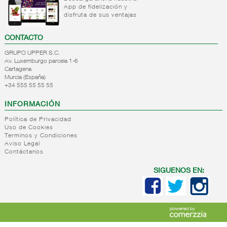
Salsas
App de fidelización y
para
disfruta de sus ventajas
pasta
Otras
CONTACTO
salsas
GRUPO UPPER S.C.
Salsas
Av. Luxemburgo parcela 1-6
de soja
Cartagena
Salsas
Murcia (España)
+34 555 55 55 55
deshidratadas
+
Vinagres y
INFORMACIÓN
aderezantes
Política de Privacidad
+
Aceites
Vinagres
Uso de Cookies
Terminos y Condiciones
Limon
+
Sal
Aceite
Aviso Legal
concetrado
Contáctanos
de oliva
+
Pasta
Sal
Vinagretas
Aceite
seca
cocina
SIGUENOS EN:
orujo
Saleros
+
Sopas
Pasta
Aceite
Sales
deshidratadas
seca
girasol
especiales
normal
Aceite
+
Caldos
Sopas
Sal 25
Pasta
semillas
deshidratadas
kg
+
Arroz
Caldos
seca