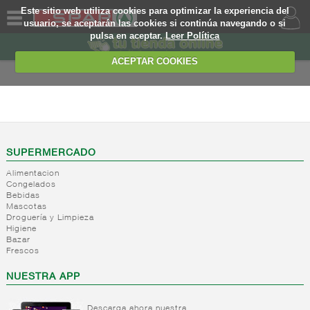
Este sitio web utiliza cookies para optimizar la experiencia del
usuario, se aceptarán las cookies si continúa navegando o si
pulsa en aceptar.
Leer Política
QUIENES
SOMOS
ACEPTAR COOKIES
MARCA
PROPIA
ALIMENTACION
OFERTAS
+
Nivel_2
+
Mayonesas
Nivel_3
WEB
SUPERMERCADO
y salsas
Alimentacion
ligeras
EJEMPLO
Congelados
Bebidas
+
Ketchup
Mayonesas
Mascotas
Salsas
-
Salsas
Droguería y Limpieza
Ketchup
ligeras
Higiene
Bazar
Mostaza
Alioli
Frescos
Salsas
frias
NUESTRA APP
Salsas
calientes
Descarga ahora nuestra