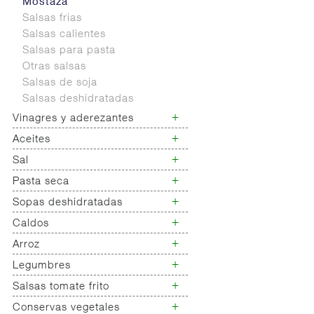
Mostaza
Salsas frias
Salsas calientes
Salsas para pasta
Otras salsas
Salsas de soja
Salsas deshidratadas
+
Vinagres y aderezantes
+
Aceites
Vinagres
Limon concetrado
+
Sal
Aceite de oliva
Vinagretas
Aceite orujo
+
Pasta seca
Sal cocina
Aceite girasol
Saleros
+
Sopas deshidratadas
Pasta seca normal
Aceite semillas
Sales especiales
Pasta seca normal cuchara
+
Caldos
Sopas deshidratadas
Aceite blend (mezcla)
Sal 25 kg
Pasta seca vegetal
Sopas y cremas liquidas
+
Arroz
Caldos concentrados ptlla.
Pasta seca huevo
Caldos liquidos
+
Legumbres
Arroz
Pasta seca para horno
Arroz cocido
Otras pastas secas
+
Salsas tomate frito
Legumbres secas
Pasta seca rellena
Legumbre cocida
+
Conservas vegetales
Tomate frito