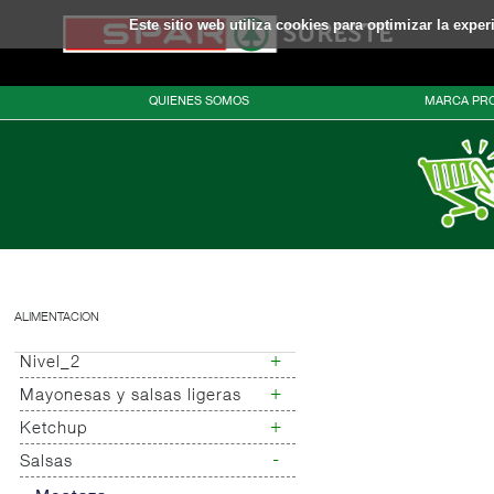
Este sitio web utiliza cookies para optimizar la expe
QUIENES SOMOS
MARCA PRO
ALIMENTACION
+
Nivel_2
+
Mayonesas y salsas ligeras
Nivel_3
+
Ketchup
Mayonesas
Salsas ligeras
-
Salsas
Ketchup
Alioli