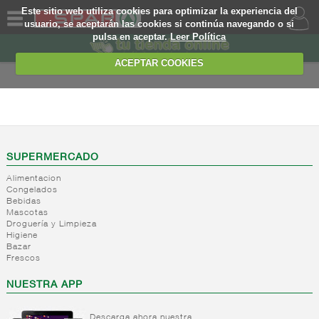
Este sitio web utiliza cookies para optimizar la experiencia del
usuario, se aceptarán las cookies si continúa navegando o si
pulsa en aceptar.
Leer Política
QUIENES
SOMOS
ACEPTAR COOKIES
MARCA
PROPIA
ALIMENTACION
OFERTAS
+
Nivel_2
+
Mayonesas
Nivel_3
WEB
SUPERMERCADO
y salsas
Alimentacion
ligeras
EJEMPLO
Congelados
Bebidas
+
Ketchup
Mayonesas
Mascotas
Salsas
-
Salsas
Droguería y Limpieza
Ketchup
ligeras
Higiene
Bazar
Mostaza
Alioli
Frescos
Salsas
frias
NUESTRA APP
Salsas
calientes
Descarga ahora nuestra