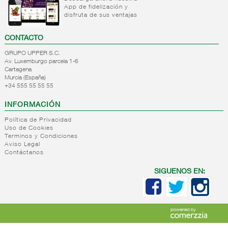
Salsas
App de fidelización y
para
disfruta de sus ventajas
pasta
Otras
CONTACTO
salsas
GRUPO UPPER S.C.
Salsas
Av. Luxemburgo parcela 1-6
de soja
Cartagena
Salsas
Murcia (España)
+34 555 55 55 55
deshidratadas
+
Vinagres y
INFORMACIÓN
aderezantes
Política de Privacidad
+
Aceites
Vinagres
Uso de Cookies
Terminos y Condiciones
Limon
+
Sal
Aceite
Aviso Legal
concetrado
Contáctanos
de oliva
+
Pasta
Sal
Vinagretas
Aceite
seca
cocina
SIGUENOS EN:
orujo
Saleros
+
Sopas
Pasta
Aceite
Sales
deshidratadas
seca
girasol
especiales
normal
Aceite
+
Caldos
Sopas
Sal 25
Pasta
semillas
deshidratadas
kg
+
Arroz
Caldos
seca