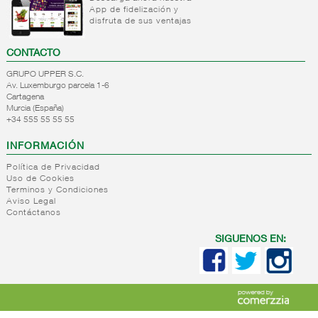
Salsas
Sal
Vinagretas
App de fidelización y
Aceite
para
cocina
disfruta de sus ventajas
orujo
pasta
Saleros
Aceite
Otras
Sales
CONTACTO
girasol
salsas
especiales
Aceite
GRUPO UPPER S.C.
Salsas
Sal 25
Av. Luxemburgo parcela 1-6
semillas
de soja
kg
Cartagena
Aceite
Salsas
Murcia (España)
+
Pasta
blend
+34 555 55 55 55
deshidratadas
seca
(mezcla)
INFORMACIÓN
+
Sopas
Pasta
deshidratadas
seca
Política de Privacidad
Uso de Cookies
normal
+
Caldos
Sopas
Terminos y Condiciones
Pasta
Aviso Legal
deshidratadas
+
Arroz
Caldos
seca
Contáctanos
Sopas y
concentrados
normal
+
Legumbres
Arroz
cremas
ptlla.
cuchara
SIGUENOS EN:
liquidas
Arroz
+
Salsas
Legumbres
Caldos
Pasta
cocido
tomate
secas
liquidos
seca
frito
Legumbre
vegetal
cocida
Pasta
+
Conservas
Tomate
seca
vegetales
frito