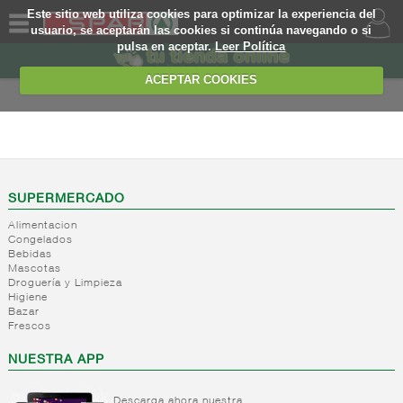
Este sitio web utiliza cookies para optimizar la experiencia del
usuario, se aceptarán las cookies si continúa navegando o si
pulsa en aceptar.
Leer Política
QUIENES
SOMOS
ACEPTAR COOKIES
MARCA
PROPIA
ALIMENTACION
OFERTAS
+
Nivel_2
+
Mayonesas
Nivel_3
WEB
SUPERMERCADO
y salsas
Alimentacion
ligeras
EJEMPLO
Congelados
Bebidas
+
Ketchup
Mayonesas
Mascotas
Salsas
+
Salsas
Droguería y Limpieza
Ketchup
ligeras
Higiene
+
Vinagres y
Bazar
Mostaza
Alioli
Frescos
aderezantes
Salsas
frias
+
Aceites
Vinagres
NUESTRA APP
Salsas
Limon
-
Sal
Aceite
calientes
concetrado
de oliva
Descarga ahora nuestra