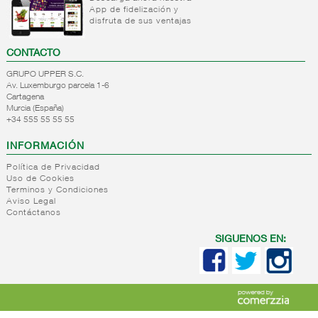
Salsas
Sal
Vinagretas
App de fidelización y
Aceite
para
cocina
disfruta de sus ventajas
orujo
pasta
Saleros
Aceite
Otras
Sales
CONTACTO
girasol
salsas
especiales
Aceite
GRUPO UPPER S.C.
Salsas
Sal 25
Av. Luxemburgo parcela 1-6
semillas
de soja
kg
Cartagena
Aceite
Salsas
Murcia (España)
+
Pasta
blend
+34 555 55 55 55
deshidratadas
seca
(mezcla)
INFORMACIÓN
+
Sopas
Pasta
deshidratadas
seca
Política de Privacidad
Uso de Cookies
normal
+
Caldos
Sopas
Terminos y Condiciones
Pasta
Aviso Legal
deshidratadas
+
Arroz
Caldos
seca
Contáctanos
Sopas y
concentrados
normal
+
Legumbres
Arroz
cremas
ptlla.
cuchara
SIGUENOS EN:
liquidas
Arroz
+
Salsas
Legumbres
Caldos
Pasta
cocido
tomate
secas
liquidos
seca
frito
Legumbre
vegetal
cocida
Pasta
+
Conservas
Tomate
seca
vegetales
frito