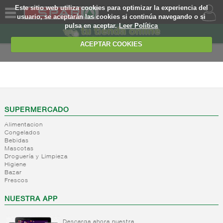
Este sitio web utiliza cookies para optimizar la experiencia del
usuario, se aceptarán las cookies si continúa navegando o si
pulsa en aceptar.
Leer Política
QUIENES
SOMOS
ACEPTAR COOKIES
MARCA
PROPIA
ALIMENTACION
OFERTAS
+
Nivel_2
+
Mayonesas
Nivel_3
WEB
SUPERMERCADO
y salsas
Alimentacion
ligeras
EJEMPLO
Congelados
Bebidas
+
Ketchup
Mayonesas
Mascotas
Salsas
+
Salsas
Droguería y Limpieza
Ketchup
ligeras
Higiene
+
Vinagres y
Bazar
Mostaza
Alioli
Frescos
aderezantes
Salsas
frias
+
Aceites
Vinagres
NUESTRA APP
Salsas
Limon
-
Sal
Aceite
calientes
concetrado
de oliva
Descarga ahora nuestra