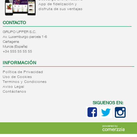
Salsas
Sal
Vinagretas
App de fidelización y
Aceite
para
cocina
disfruta de sus ventajas
orujo
pasta
Saleros
Aceite
Otras
Sales
CONTACTO
girasol
salsas
especiales
Aceite
GRUPO UPPER S.C.
Salsas
Sal 25
Av. Luxemburgo parcela 1-6
semillas
de soja
kg
Cartagena
Aceite
Salsas
Murcia (España)
+
Pasta
blend
+34 555 55 55 55
deshidratadas
seca
(mezcla)
INFORMACIÓN
+
Sopas
Pasta
deshidratadas
seca
Política de Privacidad
Uso de Cookies
normal
+
Caldos
Sopas
Terminos y Condiciones
Pasta
Aviso Legal
deshidratadas
+
Arroz
Caldos
seca
Contáctanos
Sopas y
concentrados
normal
+
Legumbres
Arroz
cremas
ptlla.
cuchara
SIGUENOS EN:
liquidas
Arroz
+
Salsas
Legumbres
Caldos
Pasta
cocido
tomate
secas
liquidos
seca
frito
Legumbre
vegetal
cocida
Pasta
+
Conservas
Tomate
seca
vegetales
frito