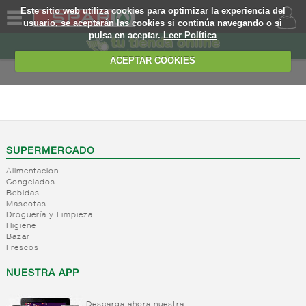
Este sitio web utiliza cookies para optimizar la experiencia del
usuario, se aceptarán las cookies si continúa navegando o si
pulsa en aceptar.
Leer Política
QUIENES
SOMOS
ACEPTAR COOKIES
MARCA
PROPIA
ALIMENTACION
OFERTAS
+
Nivel_2
+
Mayonesas
Nivel_3
WEB
SUPERMERCADO
y salsas
Alimentacion
ligeras
EJEMPLO
Congelados
Bebidas
+
Ketchup
Mayonesas
Mascotas
Salsas
+
Salsas
Droguería y Limpieza
Ketchup
ligeras
Higiene
+
Vinagres y
Bazar
Mostaza
Alioli
Frescos
aderezantes
Salsas
frias
+
Aceites
Vinagres
NUESTRA APP
Salsas
Limon
-
Sal
Aceite
calientes
concetrado
de oliva
Descarga ahora nuestra