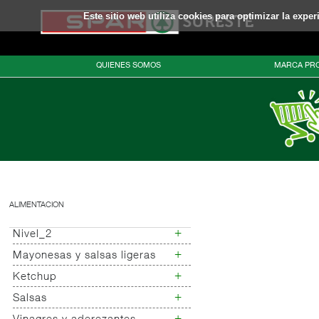
Este sitio web utiliza cookies para optimizar la expe
QUIENES SOMOS
MARCA PRO
ALIMENTACION
+
Nivel_2
+
Mayonesas y salsas ligeras
Nivel_3
+
Ketchup
Mayonesas
Salsas ligeras
+
Salsas
Ketchup
Alioli