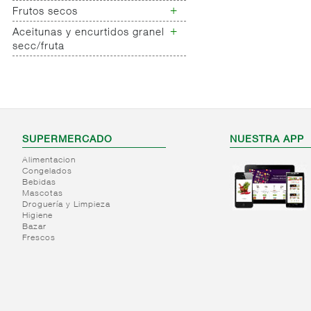
Alimentacion deportiva
Especias carniceria
+
Maiz tostado
Frutos secos
Huevos
barritas
Maiz para palomitas
+
Aceitunas y encurtidos granel
Frutos secos
Mezclas/cocktail/revueltos
secc/fruta
Fruta deshidratada
Aceitunas y encurtidos
Frutos secos /fruta
granel secc/fruta
deshidrata ecologico
Expositor frutos secos
SUPERMERCADO
NUESTRA APP
Alimentacion
Congelados
Bebidas
Mascotas
Droguería y Limpieza
Higiene
Bazar
Frescos