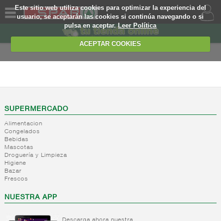
Este sitio web utiliza cookies para optimizar la experiencia del
usuario, se aceptarán las cookies si continúa navegando o si
pulsa en aceptar.
Leer Política
QUIENES
SOMOS
ACEPTAR COOKIES
MARCA
PROPIA
ALIMENTACION
OFERTAS
+
Nivel_2
+
Mayonesas
Nivel_3
WEB
SUPERMERCADO
y salsas
Alimentacion
ligeras
EJEMPLO
Congelados
Bebidas
+
Ketchup
Mayonesas
Mascotas
Salsas
+
Salsas
Droguería y Limpieza
Ketchup
ligeras
Higiene
+
Vinagres y
Bazar
Mostaza
Alioli
Frescos
aderezantes
Salsas
frias
+
Aceites
Vinagres
NUESTRA APP
Salsas
Limon
+
Sal
Aceite
calientes
concetrado
de oliva
Descarga ahora nuestra